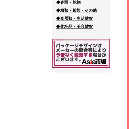
◆春雨・乾物
◆粉類・穀類・その他
◆食器類・生活雑貨
◆化粧品・美容雑貨