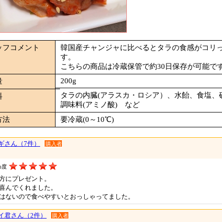
ッフコメント
韓国産チャンジャに比べるとタラの食感がコリ
す。
こちらの商品は冷蔵保管で約30日保存が可能で
200g
量
タラの内臓(アラスカ・ロシア）、水飴、食塩、
料
調味料(アミノ酸) など
方法
要冷蔵(0～10℃)
ギさん（7件）
購入者
め度
方にプレゼント。
喜んでくれました。
はないので食べやすいとおっしゃってました。
イ君さん（2件）
購入者