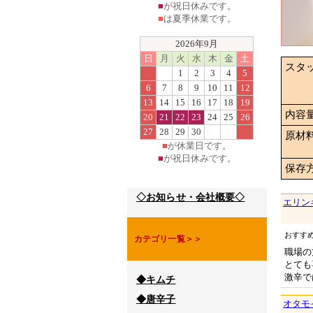
■
が祝日休みです。
■
は夏季休業です。
2026年9月
日
月
火
水
木
金
土
スタ
1
2
3
4
5
6
7
8
9
10
11
12
13
14
15
16
17
18
19
内容
20
21
22
23
24
25
26
27
28
29
30
原材
■
が休業日です。
■
が祝日休みです。
保存
◇お知らせ・会社概要◇
エリン
おすす
カテゴリ一覧＞＞
職場の
とても
激辛で
◆キムチ
◆唐辛子
オタモ