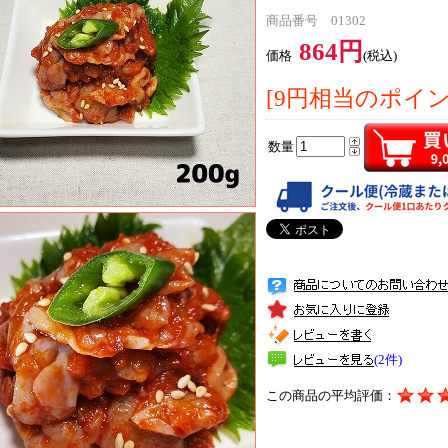
商品番号 01302
864円
価格
(税込)
[9円相当のポイ
数量
(2件)
この商品の平均評価：