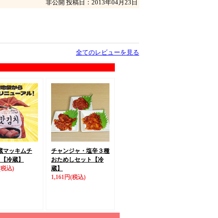
非公開
投稿日：2013年04月23日
全てのレビューを見る
蔵マッキムチ
チャンジャ・塩辛３種
）
【冷蔵】
おためしセット
【冷
(税込)
蔵】
1,161円
(税込)