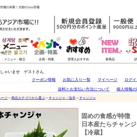
市場の本家！大卸のAsia市場
しゃいませ ゲストさん
クーポン情報
お気に入り一覧
マイページ
ログイ
送料とお支払い方法について
個人情報の
ページ
>
商品カテゴリから選ぶ
>
チャンジャ・塩辛
>
チャンジャ
固めの食感が特徴
日本産たらチャンジャ(
【冷蔵】