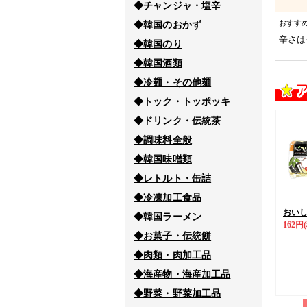
◆チャンジャ・塩辛
おすす
◆韓国のおかず
辛さは
◆韓国のり
◆韓国酒類
◆冷麺・その他麺
◆トック・トッポッキ
◆ドリンク・伝統茶
◆調味料全般
◆韓国味噌類
◆レトルト・缶詰
◆冷凍加工食品
おいし
◆韓国ラーメン
162円
◆お菓子・伝統餅
◆肉類・肉加工品
◆海産物・海産加工品
◆野菜・野菜加工品