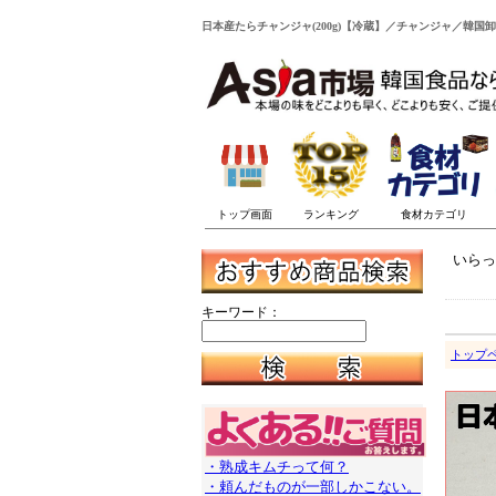
日本産たらチャンジャ(200g)【冷蔵】／チャンジャ／韓国卸
いらっ
キーワード：
トップ
・熟成キムチって何？
・頼んだものが一部しかこない。