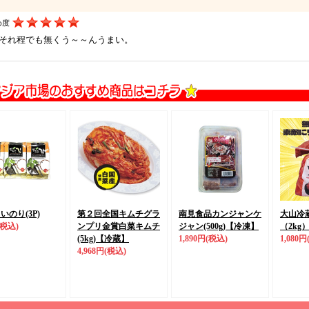
め度
それ程でも無くう～～んうまい。
いのり(3P)
第２回全国キムチグラ
南見食品カンジャンケ
大山冷
(税込)
ンプリ金賞
白菜キムチ
ジャン(500g)
【冷凍】
（2kg
(5kg)
【冷蔵】
1,890円
(税込)
1,080円
4,968円
(税込)