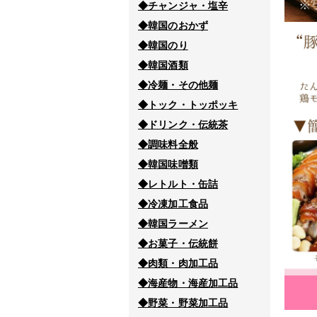
◆チャンジャ・塩辛
◆韓国のおかず
◆韓国のり
◆韓国酒類
◆冷麺・その他麺
◆トック・トッポッキ
◆ドリンク・伝統茶
◆調味料全般
◆韓国味噌類
◆レトルト・缶詰
◆冷凍加工食品
◆韓国ラーメン
◆お菓子・伝統餅
◆肉類・肉加工品
◆海産物・海産加工品
◆野菜・野菜加工品