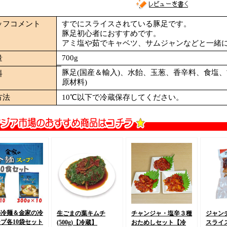
ッフコメント
すでにスライスされている豚足です。
豚足初心者におすすめです。
アミ塩や茹でキャベツ、サムジャンなどと一緒
700g
量
豚足(国産＆輸入)、水飴、玉葱、香辛料、食塩、
料
原材料)
方法
10℃以下で冷蔵保存してください。
の冷麺＆金家の冷
生ごまの葉キムチ
チャンジャ・塩辛３種
ジャン
ープ
各10袋セット
(500g)
【冷蔵】
おためしセット
【冷
スライス(