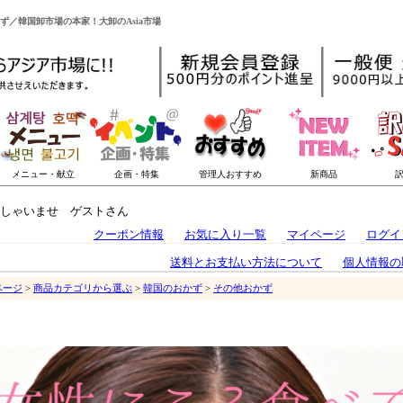
かず／韓国卸市場の本家！大卸のAsia市場
しゃいませ ゲストさん
クーポン情報
お気に入り一覧
マイページ
ログイ
送料とお支払い方法について
個人情報の
ページ
>
商品カテゴリから選ぶ
>
韓国のおかず
>
その他おかず