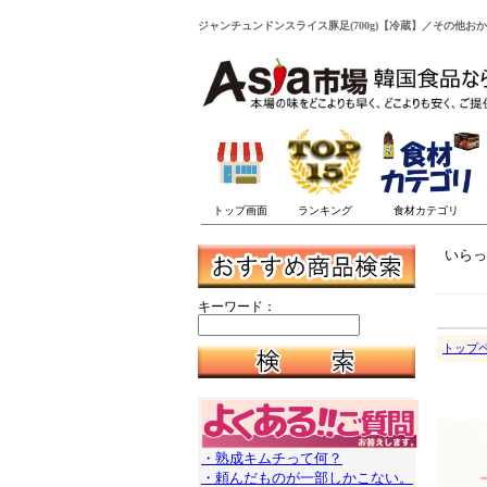
ジャンチュンドンスライス豚足(700g)【冷蔵】／その他お
いらっ
キーワード：
トップ
・熟成キムチって何？
・頼んだものが一部しかこない。