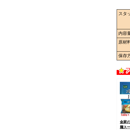
スタ
内容
原材
保存
金家
麺ス