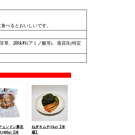
に食べるとおいしいです。
甘草、調味料(アミノ酸等)、落花生(特定
チュンドン豚足
ねぎキムチ(1kg)
【冷
400g)
【冷
蔵】