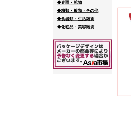
◆春雨・乾物
◆粉類・穀類・その他
◆食器類・生活雑貨
◆化粧品・美容雑貨