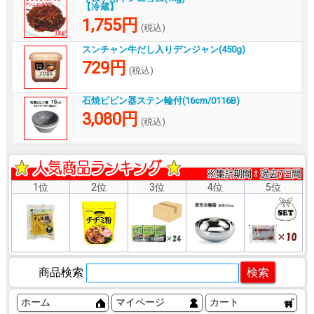
【冷蔵】
1,755円
(税込)
スンチャン牛だし入りデンジャン(450g)
729円
(税込)
石焼ビビン器ステン輪付(16cm/0116B)
3,080円
(税込)
1位
2位
3位
4位
5位
商品検索
ホーム
マイページ
カート