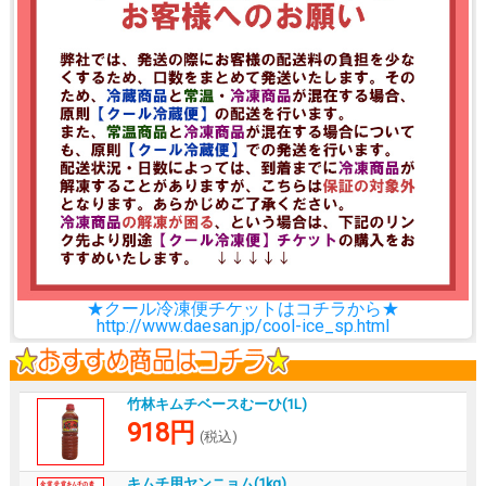
★クール冷凍便チケットはコチラから★
http://www.daesan.jp/cool-ice_sp.html
竹林キムチベースむーひ(1L)
918円
(税込)
キムチ用ヤンニョム(1kg)