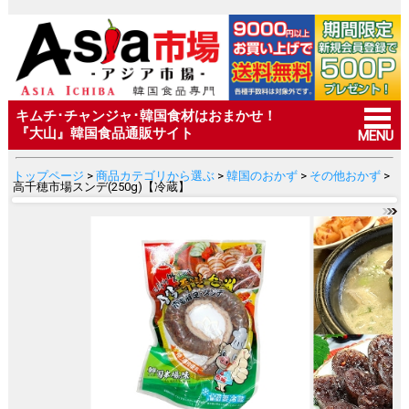
キムチ･チャンジャ･韓国食材はおまかせ！
『大山』韓国食品通販サイト
MENU
トップページ
>
商品カテゴリから選ぶ
>
韓国のおかず
>
その他おかず
>
高千穂市場スンデ(250g)【冷蔵】