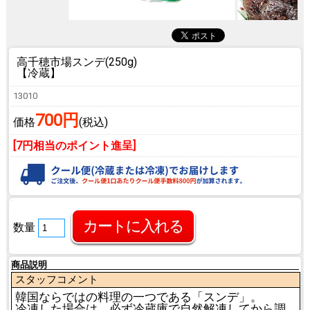
高千穂市場スンデ(250g)
【冷蔵】
13010
700円
価格
(税込)
[7円相当のポイント進呈]
数量
商品説明
スタッフコメント
韓国ならではの料理の一つである「スンデ」。
冷凍した場合は、必ず冷蔵庫で自然解凍してから調