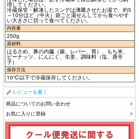
理してください。
冷蔵保管・解凍したスンデは沸騰させたお湯で、約5
～10分ほど（中火）袋ごと湯せんしてから食べやす
い大きさに切って食べてください。
内容量
250g
原材料
はるさめ、豚の内臓（腸、レバー、胃）、もち米、
ピーナッツ、にんにく、生姜、調味料（塩、唐辛
子）
保存方法
10℃以下で冷蔵保存してください。
レビューを書く
商品についてのお問い合わせ
お気に入りに登録