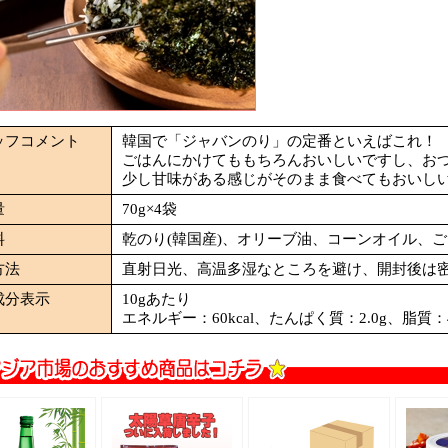
ッフコメント
韓国で「ジャバンのり」の定番といえばこれ！
ごはんにかけてももちろんおいしいですし、お
少し甘味がある感じがそのまま食べてもおいし
量
70g×4袋
料
乾のり(韓国産)、オリーブ油、コーンオイル、
方法
直射日光、高温多湿なところを避け、開封後は
成分表示
10gあたり
エネルギー：60kcal、たんぱく質：2.0g、脂質：4