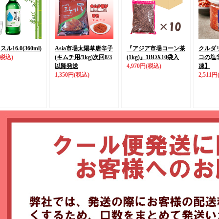
ル16.0(360ml)
Asia市場太陽草唐辛子
『アジア市場コーン茶
クルダ
(税込)
(キムチ用/1kg)
次回8/3
(1kg)』
1BOX10袋入
コの塩辛(
以降発送
4,970円
(税込)
凍】
1,350円
(税込)
2,511円