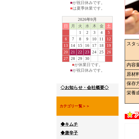
■
が祝日休みです。
■
は夏季休業です。
2026年9月
日
月
火
水
木
金
土
1
2
3
4
5
6
7
8
9
10
11
12
スタ
13
14
15
16
17
18
19
20
21
22
23
24
25
26
27
28
29
30
■
が休業日です。
内容
■
が祝日休みです。
原材
保存
◇お知らせ・会社概要◇
栄養
カテゴリ一覧＞＞
◆キムチ
◆唐辛子