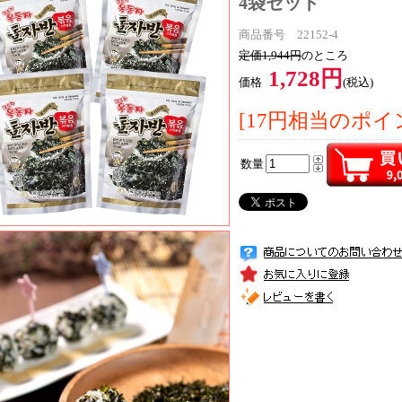
4袋セット
商品番号 22152-4
定価1,944円
のところ
1,728円
価格
(税込)
[17円相当のポイ
数量