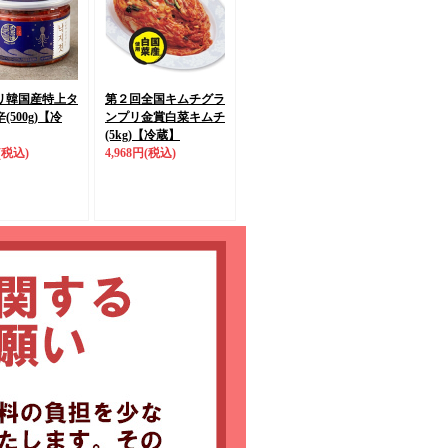
リ韓国産特上タ
第２回全国キムチグラ
500g)
【冷
ンプリ金賞
白菜キムチ
(5kg)
【冷蔵】
(税込)
4,968円
(税込)