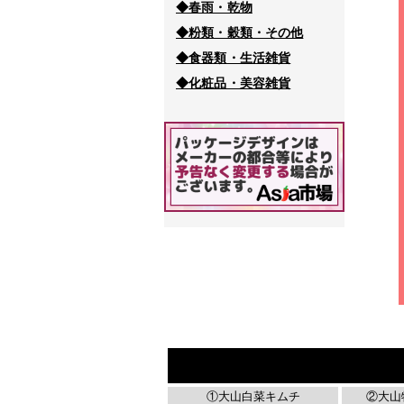
◆春雨・乾物
◆粉類・穀類・その他
◆食器類・生活雑貨
◆化粧品・美容雑貨