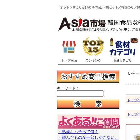
『オットンザふりかけのり(70g)』4袋セット／韓国のり／韓
いらっ
キーワード：
トップ
トップ
・熟成キムチって何？
・頼んだものが一部しかこない。