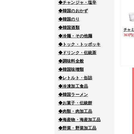
◆チャンジャ・塩辛
◆韓国のおかず
◆韓国のり
◆韓国酒類
チャミス
363円
◆冷麺・その他麺
◆トック・トッポッキ
◆ドリンク・伝統茶
◆調味料全般
◆韓国味噌類
◆レトルト・缶詰
◆冷凍加工食品
◆韓国ラーメン
◆お菓子・伝統餅
◆肉類・肉加工品
◆海産物・海産加工品
◆野菜・野菜加工品