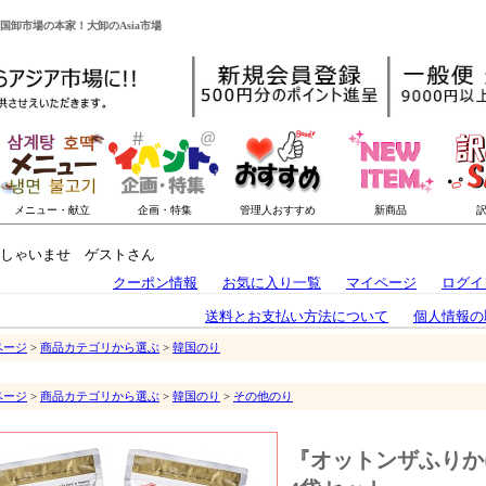
国卸市場の本家！大卸のAsia市場
しゃいませ ゲストさん
クーポン情報
お気に入り一覧
マイページ
ログイ
送料とお支払い方法について
個人情報の
ページ
>
商品カテゴリから選ぶ
>
韓国のり
ページ
>
商品カテゴリから選ぶ
>
韓国のり
>
その他のり
『オットンザふりかけ