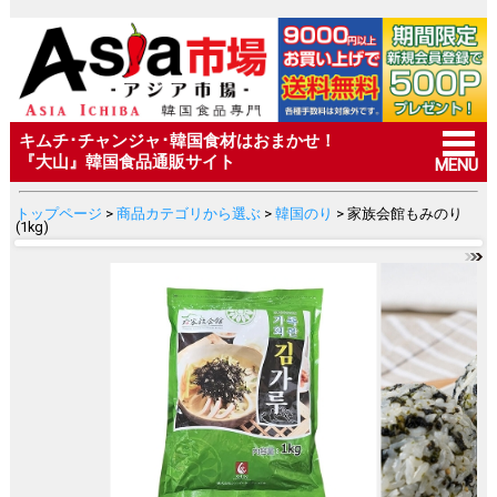
キムチ･チャンジャ･韓国食材はおまかせ！
『大山』韓国食品通販サイト
MENU
トップページ
>
商品カテゴリから選ぶ
>
韓国のり
> 家族会館もみのり
(1kg)