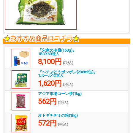
『宋家の冷麺(160g)』
1BOX60袋入
8,100円
(税込)
『ヘテぶどうボンボン(238ml缶)』
1ボール12本入
1,620円
(税込)
アジア市場コーン茶(1kg)
562円
(税込)
オトギチヂミの粉(1kg)
572円
(税込)