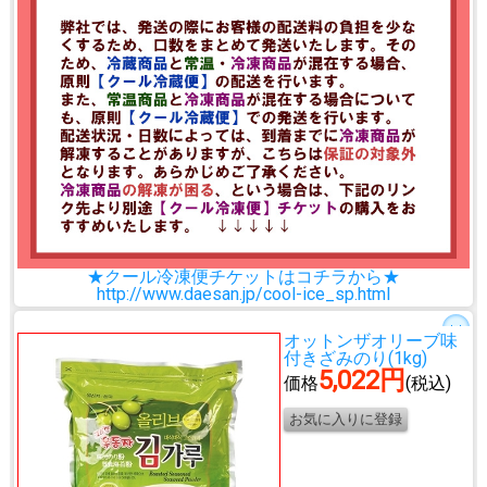
★クール冷凍便チケットはコチラから★
http://www.daesan.jp/cool-ice_sp.html
オットンザオリーブ味
付きざみのり(1kg)
5,022円
価格
(税込)