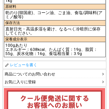
1kg
原材料
乾のり(韓国産)、コーン油、ごま油、食塩/調味料(ア
ミノ酸等)
保存方法
直射日光・高温多湿を避け、なるべく冷暗所に保存
してください。
栄養成分表示
100gあたり
エネルギー：638kcal、たんぱく質：19g、脂質：
55g、炭水化物：16g、食塩相当量：3.9g
レビューを書く
商品についてのお問い合わせ
お気に入りに登録