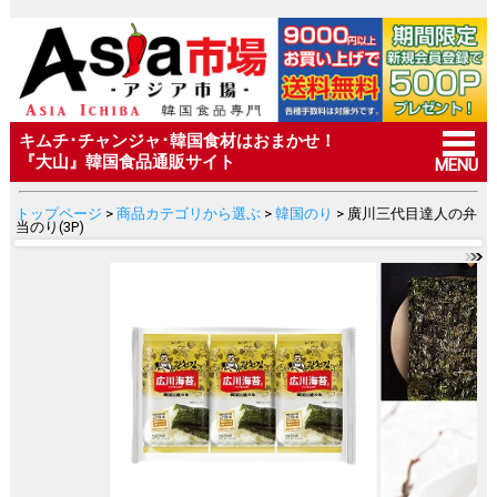
キムチ･チャンジャ･韓国食材はおまかせ！
『大山』韓国食品通販サイト
MENU
トップページ
>
商品カテゴリから選ぶ
>
韓国のり
> 廣川三代目達人の弁
当のり(3P)