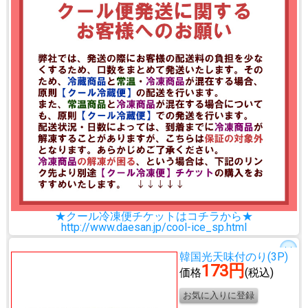
★クール冷凍便チケットはコチラから★
http://www.daesan.jp/cool-ice_sp.html
韓国光天味付のり(3P)
173円
価格
(税込)