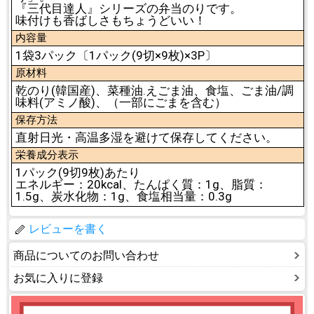
『三代目達人』シリーズの弁当のりです。
味付けも香ばしさもちょうどいい！
内容量
1袋3パック〔1パック(9切×9枚)×3P〕
原材料
乾のり(韓国産)、菜種油.えごま油、食塩、ごま油/調
味料(アミノ酸)、（一部にごまを含む）
保存方法
直射日光・高温多湿を避けて保存してください。
栄養成分表示
1パック(9切9枚)あたり
エネルギー：20kcal、たんぱく質：1g、脂質：
1.5g、炭水化物：1g、食塩相当量：0.3g
レビューを書く
商品についてのお問い合わせ
お気に入りに登録