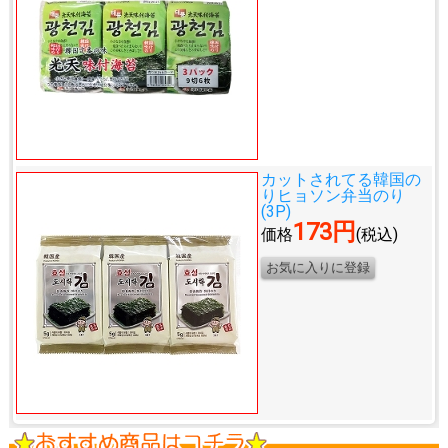
カットされてる韓国の
り
ヒョソン弁当のり
(3P)
173円
価格
(税込)