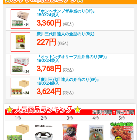
『ホンヘサンブザ弁当のり(3P)』
1BOX24袋入
3,360円
(税込)
廣川三代目達人の全型のり(5枚)
227円
(税込)
『オットンザオリーブ油弁当のり(3P)』
1BOX24袋入
3,768円
(税込)
『廣川三代目達人の弁当のり(3P)』
1BOX24袋入
3,624円
(税込)
1位
2位
3位
4位
5位