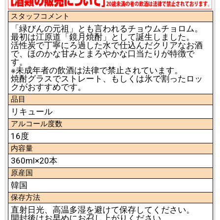
スタッフコメント
「緑びんの元祖」とも言われるチョウムチョロム。
最初は江原道「鏡月焼酎」として誕生しました。
活性炭で丁寧にろ過した水で仕込んだクリアなお酒
で、ほのかな甘みとまろやかな口当たりが特徴で
す。
※未成年者の飲酒は法律で禁止されています。
焼酎グラスでストレート、もしくは氷で割ったロッ
クがおすすめです。
品目
リキュール
アルコール度数
16度
内容量
360ml×20本
原産国
韓国
保存方法
直射日光、高温多湿を避けて保存してください。
開封後はお早めにお召し上がりください。