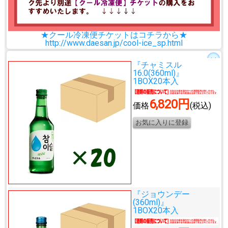
★クール冷凍便チケットはコチラから★
http://www.daesan.jp/cool-ice_sp.html
『チャミスル
16.0(360ml)』
1BOX20本入
6,820円
価格
(税込)
『ジョウンデー
(360ml)』
1BOX20本入