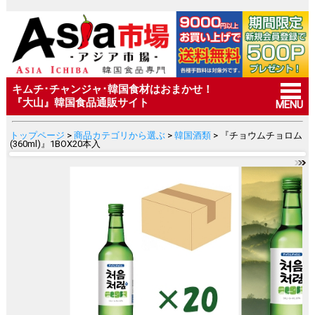
キムチ･チャンジャ･韓国食材はおまかせ！
『大山』韓国食品通販サイト
MENU
トップページ
>
商品カテゴリから選ぶ
>
韓国酒類
> 『チョウムチョロム
(360ml)』1BOX20本入