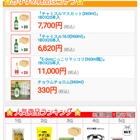
『チャミスルマスカット(360ml)』
1BOX20本入
7,700円
(税込)
『チャミスル16.0(360ml)』
1BOX20本入
6,820円
(税込)
『E-donにっこりマッコリ(360ml瓶)』
1BOX20本入
11,000円
(税込)
チョウムチョロム(360ml)
330円
(税込)
1位
2位
3位
4位
5位