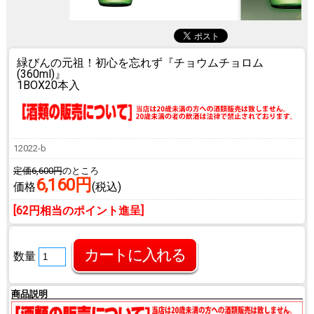
緑びんの元祖！初心を忘れず
『チョウムチョロム
(360ml)』
1BOX20本入
12022-b
定価6,600円
のところ
6,160円
価格
(税込)
[62円相当のポイント進呈]
数量
商品説明