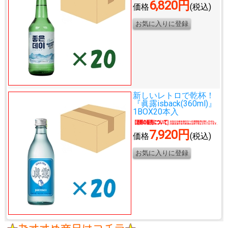
6,820円
価格
(税込)
新しいレトロで乾杯！
『眞露isback(360ml)』
1BOX20本入
7,920円
価格
(税込)