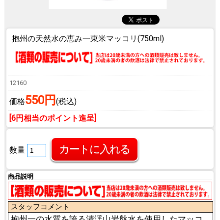
抱州の天然水の恵み
一東米マッコリ(750ml)
12160
550円
価格
(税込)
[6円相当のポイント進呈]
数量
商品説明
スタッフコメント
抱州一の水質を誇る清渓山岩盤水を使用したマッコ