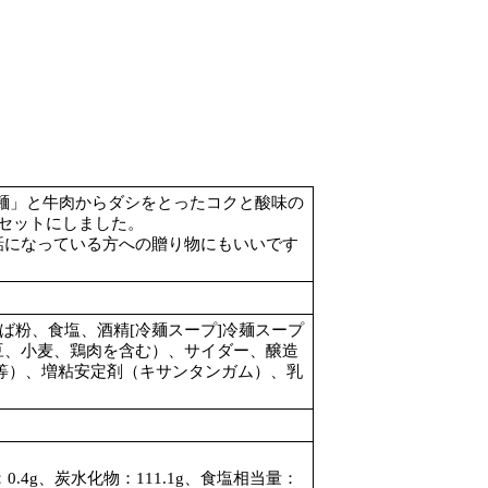
冷麺」と牛肉からダシをとったコクと酸味の
セットにしました。
話になっている方への贈り物にもいいです
ば粉、食塩、酒精[冷麺スープ]冷麺スープ
豆、小麦、鶏肉を含む）、サイダー、醸造
等）、増粘安定剤（キサンタンガム）、乳
。
：0.4g、炭水化物：111.1g、食塩相当量：