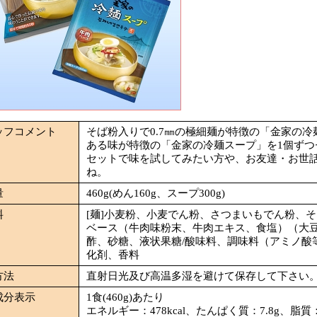
ッフコメント
そば粉入りで0.7㎜の極細麺が特徴の「金家の
ある味が特徴の「金家の冷麺スープ」を1個ずつ
セットで味を試してみたい方や、お友達・お世
ね。
量
460g(めん160g、スープ300g)
料
[麺]小麦粉、小麦でん粉、さつまいもでん粉、そ
ベース（牛肉味粉末、牛肉エキス、食塩）（大
酢、砂糖、液状果糖/酸味料、調味料（アミノ酸
化剤、香料
方法
直射日光及び高温多湿を避けて保存して下さい
成分表示
1食(460g)あたり
エネルギー：478kcal、たんぱく質：7.8g、脂質