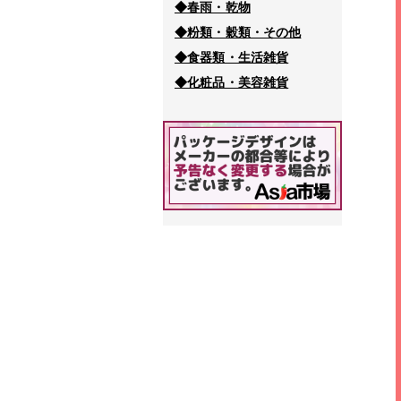
◆春雨・乾物
◆粉類・穀類・その他
◆食器類・生活雑貨
◆化粧品・美容雑貨