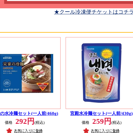
★クール冷凍便チケットはコチ
の水冷麺セット(一人前/460g)
宮殿水冷麺セット(一人前/430g)
292円
259円
価格
(税込)
価格
(税込)