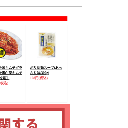
全国キムチグラ
ボリ冷麺スープ(あっ
金賞
白菜キムチ
さり味/300g)
冷蔵】
108円
(税込)
(税込)