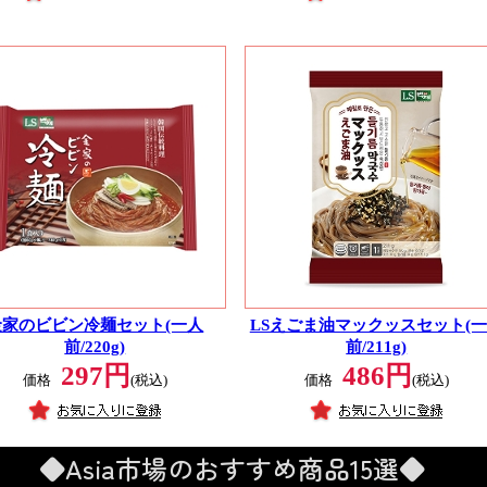
金家のビビン冷麺セット(一人
LSえごま油マックッスセット(
前/220g)
前/211g)
297円
486円
価格
(税込)
価格
(税込)