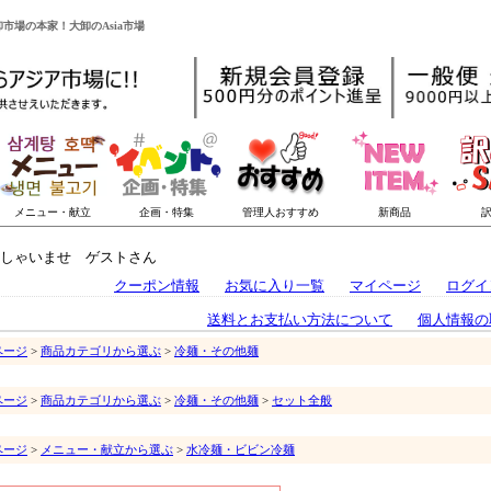
卸市場の本家！大卸のAsia市場
しゃいませ ゲストさん
クーポン情報
お気に入り一覧
マイページ
ログイ
送料とお支払い方法について
個人情報の
ページ
>
商品カテゴリから選ぶ
>
冷麺・その他麺
ページ
>
商品カテゴリから選ぶ
>
冷麺・その他麺
>
セット全般
ページ
>
メニュー・献立から選ぶ
>
水冷麺・ビビン冷麺