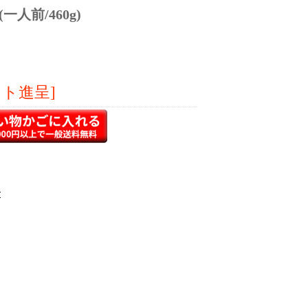
人前/460g)
ント進呈]