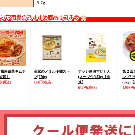
5.7g
業務用白菜キムチ
金家のメミル冷麺スー
アッシ冷凍すいとん
第２回
冷蔵】
プ(270g)
(スープ付/453g)
【冷
ンプリ
円
(税込)
124円
(税込)
凍】
(5kg)
【
637円
(税込)
4,968円