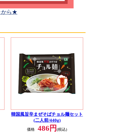
ラから★
韓国風旨辛まぜそばチョル麺セット
(二人前/440g)
486円
価格
(税込)