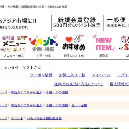
麺・その他麺／韓国卸市場の本家！大卸のAsia市場
しゃいませ ゲストさん
クーポン情報
お気に入り一覧
マイページ
ログイ
送料とお支払い方法について
個人情報の
ページ
>
商品カテゴリから選ぶ
>
冷麺・その他麺
ページ
>
商品カテゴリから選ぶ
>
冷麺・その他麺
>
セット全般
ページ
>
イベント
>
いちりき生冷麺応援企画