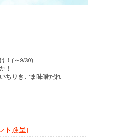
(～9/30)
た！
いちりきごま味噌だれ
ント進呈]