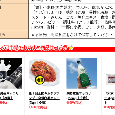
料
【麺】小麦粉(国内製造)、でん粉、食塩/かん水
【たれ】しょうゆ・糖類（砂糖、異性化液糖、
スタード・みりん・ごま・魚介エキス・食塩・
チン/ソルビット・調味料（アミノ酸等）・酸味
抽出物・香料・（一部に小麦、ごま、大豆、豚
方法
直射日光、高温多湿をさけて保存してください
水純生マッコリ
第２回全国キムチグラ
麹醇堂生マッコリ
『宋家
)
【冷蔵】
ンプリ金賞
白菜キムチ
(750ml)
【冷蔵】
ース(60
(税込)
(5kg)
【冷蔵】
605円
(税込)
ト
4,968円
(税込)
860円
(