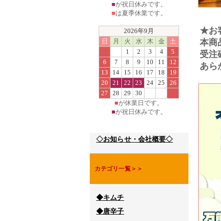
■
が祝日休みです。
■
は夏季休業です。
★お
2026年9月
日
月
火
水
木
金
土
本商
1
2
3
4
5
受注
6
7
8
9
10
11
12
あら
13
14
15
16
17
18
19
20
21
22
23
24
25
26
27
28
29
30
■
が休業日です。
■
が祝日休みです。
◇お知らせ・会社概要◇
カテゴリ一覧＞＞
◆キムチ
◆唐辛子