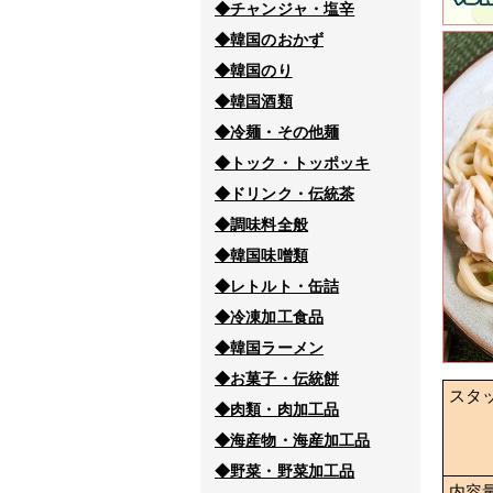
◆チャンジャ・塩辛
◆韓国のおかず
◆韓国のり
◆韓国酒類
◆冷麺・その他麺
◆トック・トッポッキ
◆ドリンク・伝統茶
◆調味料全般
◆韓国味噌類
◆レトルト・缶詰
◆冷凍加工食品
◆韓国ラーメン
◆お菓子・伝統餅
スタ
◆肉類・肉加工品
◆海産物・海産加工品
◆野菜・野菜加工品
内容