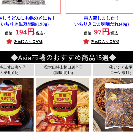
やしうどんにも鍋の〆にも！
再入荷しました！
いちりき生万能麺(190g)
いちりきごま味噌だれ(48g)
194円
97円
価格
(税込)
価格
(税込)