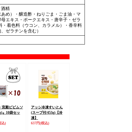
、酒精
水あめ）・醸造酢・ねりごま・ごま油・マ
酵母エキス・ポークエキス・唐辛子・ゼラ
料・着色料（ウコン、カラメル）・香辛料
肉、ゼラチンを含む）
。
・宮殿ビビムソ
アッシ冷凍すいとん
g)』
10袋セッ
(スープ付/453g)
【冷
凍】
税込)
637円
(税込)