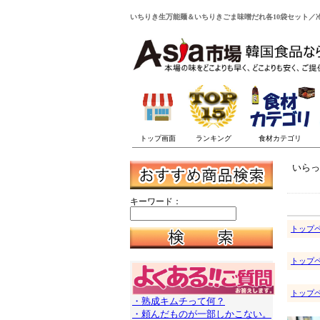
いちりき生万能麺＆いちりきごま味噌だれ各10袋セット／冷
いらっ
キーワード：
トップ
トップ
トップ
・熟成キムチって何？
・頼んだものが一部しかこない。