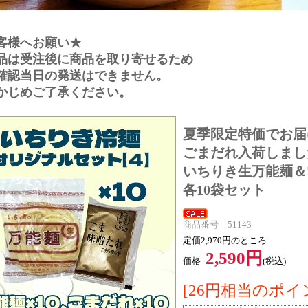
客様へお願い★
品は受注後に商品を取り寄せるため
確認当日の発送はできません。
かじめご了承ください。
夏季限定特価でお届け！
ごまだれ入荷しまし
いちりき生万能麺＆
各10袋セット
商品番号 51143
定価2,970円
のところ
2,590円
価格
(税込)
[26円相当のポイ