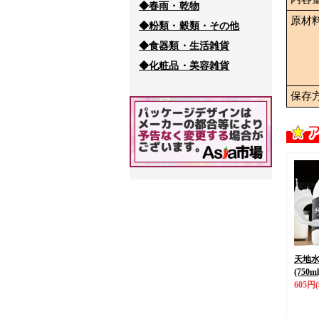
◆春雨・乾物
原材
◆粉類・穀類・その他
◆食器類・生活雑貨
◆化粧品・美容雑貨
保存
天地
(750ml
605円