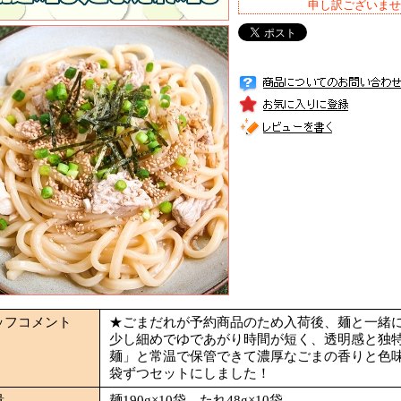
申し訳ございませ
ッフコメント
★ごまだれが予約商品のため入荷後、麺と一緒
少し細めでゆであがり時間が短く、透明感と独
麺」と常温で保管できて濃厚なごまの香りと色味
袋ずつセットにしました！
量
麺190g×10袋、たれ48g×10袋