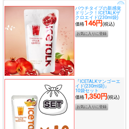
パウチタイプの新感覚
ドリンク！
ICETALKザ
クロエイド(230ml袋)
146円
価格
(税込)
『ICETALKマンゴーエ
イド(230ml袋)』
10袋セット
1,350円
価格
(税込)