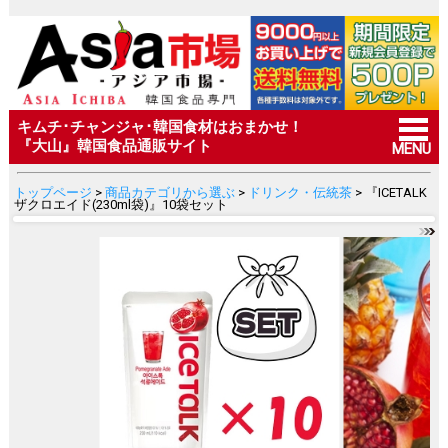
キムチ･チャンジャ･韓国食材はおまかせ！
『大山』韓国食品通販サイト
MENU
トップページ
>
商品カテゴリから選ぶ
>
ドリンク・伝統茶
> 『ICETALK
ザクロエイド(230ml袋)』10袋セット