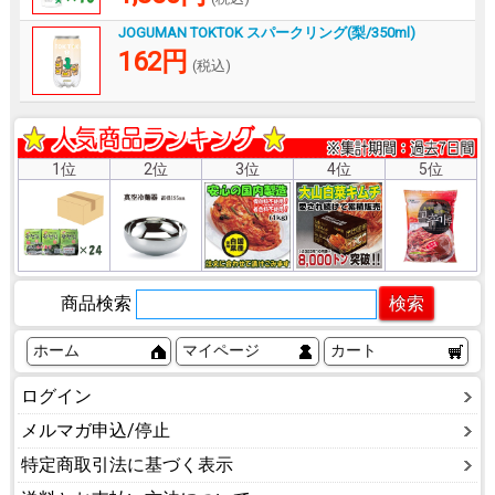
JOGUMAN TOKTOK スパークリング(梨/350ml)
162円
(税込)
1位
2位
3位
4位
5位
商品検索
ホーム
マイページ
カート
ログイン
メルマガ申込/停止
特定商取引法に基づく表示