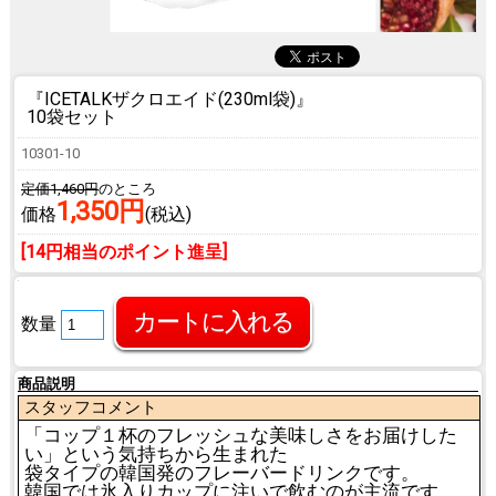
『ICETALKザクロエイド(230ml袋)』
10袋セット
10301-10
定価1,460円
のところ
1,350円
価格
(税込)
[14円相当のポイント進呈]
数量
商品説明
スタッフコメント
「コップ１杯のフレッシュな美味しさをお届けした
い」という気持ちから生まれた
袋タイプの韓国発のフレーバードリンクです。
韓国では氷入りカップに注いで飲むのが主流です。