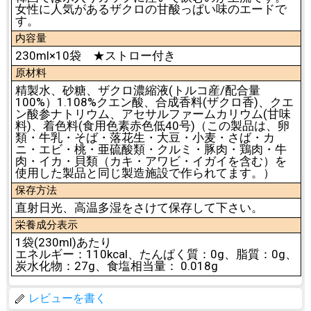
女性に人気があるザクロの甘酸っぱい味のエードで
す。
内容量
230ml×10袋 ★ストロー付き
原材料
精製水、砂糖、ザクロ濃縮液(トルコ産/配合量
100%）1.108%クエン酸、合成香料(ザクロ香)、クエ
ン酸参ナトリウム、アセサルファームカリウム(甘味
料)、着色料(食用色素赤色低40号)（この製品は、卵
類・牛乳・そば・落花生・大豆・小麦・さば・カ
ニ・エビ・桃・亜硫酸類・クルミ・豚肉・鶏肉・牛
肉・イカ・貝類（カキ・アワビ・イガイを含む）を
使用した製品と同じ製造施設で作られてます。）
保存方法
直射日光、高温多湿をさけて保存して下さい。
栄養成分表示
1袋(230ml)あたり
エネルギー：110kcal、たんぱく質：0g、脂質：0g、
炭水化物：27g、食塩相当量： 0.018g
レビューを書く