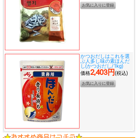
かつおだしはこれを選
ぶ人多し
味の素ほんだ
し(かつおだし/1kg)
2,403円
価格
(税込)