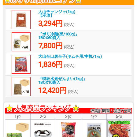
大山チャンジャ(1kg)
【冷凍】
3,294円
(税込)
『ボリ冷麺(黒/160g)』
1BOX60袋入
7,800円
(税込)
大山辛口唐辛子(キムチ用/中挽/1㎏)
1,836円
(税込)
『特級水煮ぜんまい(1kg)』
1BOX10袋入
12,420円
(税込)
1位
2位
3位
4位
5位