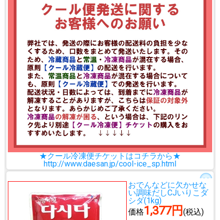
★クール冷凍便チケットはコチラから★
http://www.daesan.jp/cool-ice_sp.html
おでんなどに欠かせな
い調味だし
CJいりこダ
シダ(1kg)
1,377円
価格
(税込)