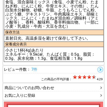
食塩、混合薬味ミックス（食塩、小麦でん粉、たま
ねぎ粉、にんにく粉、牛骨エキス、その他）、たん
白加水分解物、砂糖、牛脂、とうもろこしでん粉、
ぶどう糖、デキストリン、牛肉風味エキス、胡椒ミ
ックス、にんにく・たまねぎ混合粉／調味料（アミ
ノ酸等）、香料、酸味料、香辛料抽出物、（一部に
小麦・乳成分・牛肉・大豆を含む）
保存方法
直射日光、高温多湿を避けて保存して下さい。
栄養成分表示
小さじ1杯(4g)あたり
エネルギー：9.5kcal、たんぱく質：0.5g、脂質：
0.3g、炭水化物：1.3g、食塩相当量：1.8g
レビュー件数：
7件
この商品の平均評価：
4.29
商品についてのお問い合わせ
お気に入りに登録