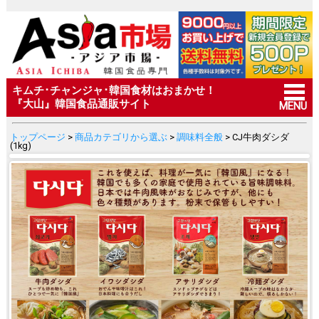
キムチ･チャンジャ･韓国食材はおまかせ！
『大山』韓国食品通販サイト
MENU
トップページ
>
商品カテゴリから選ぶ
>
調味料全般
> CJ牛肉ダシダ
(1kg)