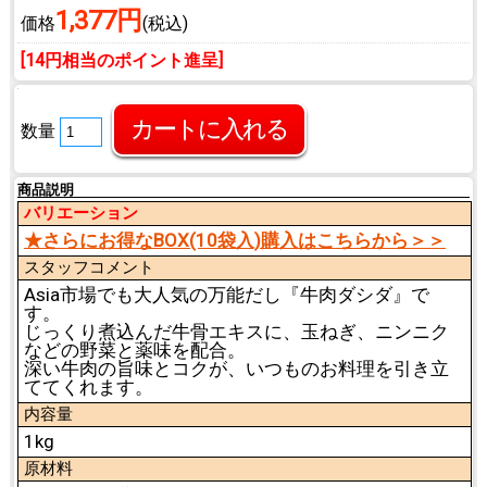
1,377円
価格
(税込)
[14円相当のポイント進呈]
数量
商品説明
バリエーション
★さらにお得なBOX(10袋入)購入はこちらから＞＞
スタッフコメント
Asia市場でも大人気の万能だし『牛肉ダシダ』で
す。
じっくり煮込んだ牛骨エキスに、玉ねぎ、ニンニク
などの野菜と薬味を配合。
深い牛肉の旨味とコクが、いつものお料理を引き立
ててくれます。
内容量
1kg
原材料