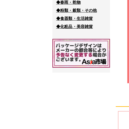
◆春雨・乾物
◆粉類・穀類・その他
◆食器類・生活雑貨
◆化粧品・美容雑貨