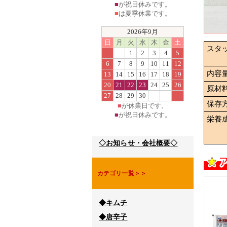
■
が祝日休みです。
■
は夏季休業です。
2026年9月
日
月
火
水
木
金
土
スタ
1
2
3
4
5
6
7
8
9
10
11
12
内容
13
14
15
16
17
18
19
20
21
22
23
24
25
26
原材
27
28
29
30
保存
■
が休業日です。
■
が祝日休みです。
栄養
◇お知らせ・会社概要◇
カテゴリ一覧＞＞
◆キムチ
◆唐辛子