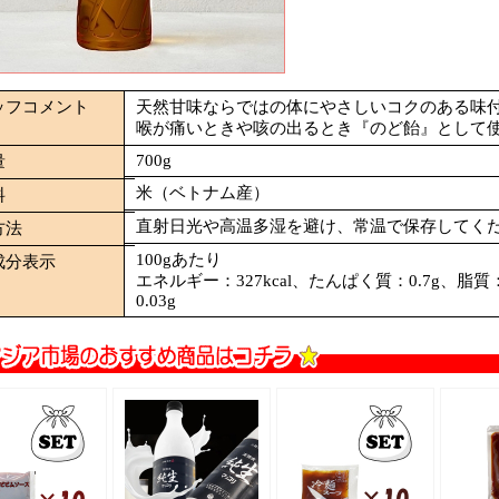
ッフコメント
天然甘味ならではの体にやさしいコクのある味
喉が痛いときや咳の出るとき『のど飴』として
700g
量
米（ベトナム産）
料
直射日光や高温多湿を避け、常温で保存してく
方法
100gあたり
成分表示
エネルギー：327kcal、たんぱく質：0.7g、脂質
0.03g