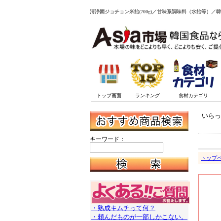
清浄園ジョチョン米飴(700g)／甘味系調味料（水飴等）／韓
いらっ
キーワード：
トップ
・熟成キムチって何？
・頼んだものが一部しかこない。