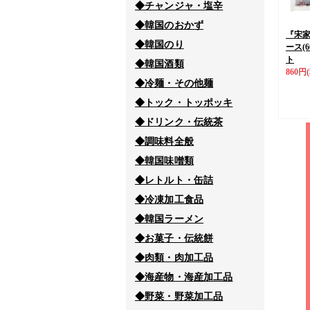
◆チャンジャ・塩辛
◆韓国のおかず
『宋
◆韓国のり
ース(6
ト
◆韓国酒類
860円
◆冷麺・その他麺
◆トック・トッポッキ
◆ドリンク・伝統茶
◆調味料全般
◆韓国味噌類
◆レトルト・缶詰
◆冷凍加工食品
◆韓国ラーメン
◆お菓子・伝統餅
◆肉類・肉加工品
◆海産物・海産加工品
◆野菜・野菜加工品