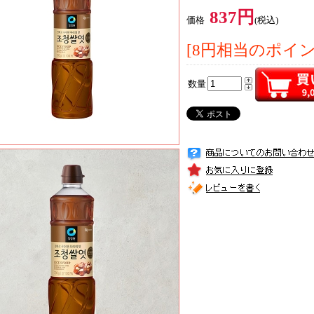
837円
価格
(税込)
[8円相当のポイ
数量