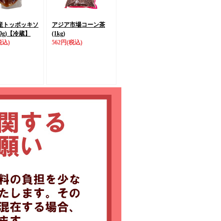
産トッポッキソ
アジア市場コーン茶
g)
【冷蔵】
(1kg)
税込)
562円
(税込)