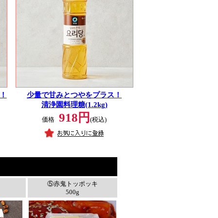
！
少量で甘みとつやをプラス！
清浄園料理糖(1.2kg)
918円
価格
(税込)