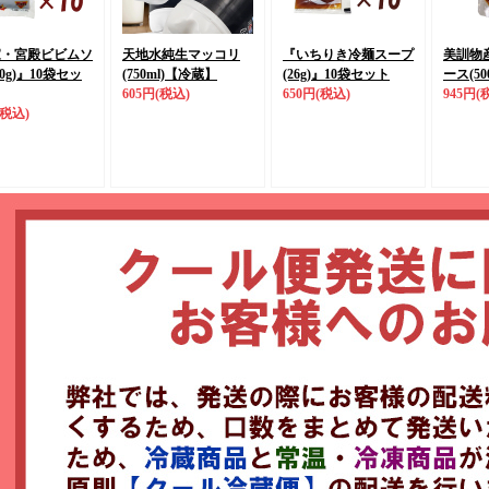
家・宮殿ビビムソ
天地水純生マッコリ
『いちりき冷麺スープ
美訓物
0g)』
10袋セッ
(750ml)
【冷蔵】
(26g)』
10袋セット
ース(500
605円
(税込)
650円
(税込)
945円
(
(税込)