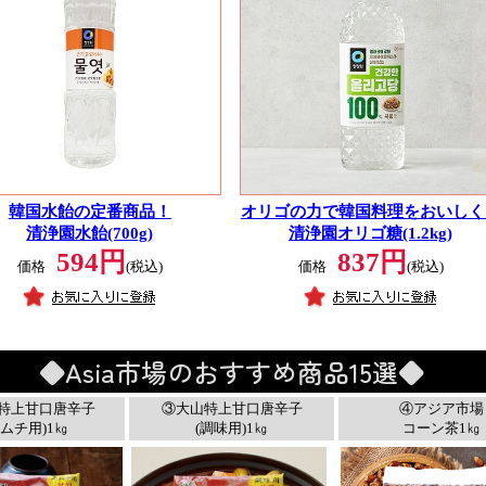
韓国水飴の定番商品！
オリゴの力で韓国料理をおいしく
清浄園水飴(700g)
清浄園オリゴ糖(1.2kg)
594円
837円
価格
(税込)
価格
(税込)