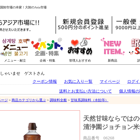
国卸市場の本家！大卸のAsia市場
しゃいませ ゲストさん
クーポン情報
お気に入り一覧
マイページ
ログイ
送料とお支払い方法について
個人情報の
ページ
>
商品カテゴリから選ぶ
>
調味料全般
>
甘味系調味料（水飴等）
天然甘味ならではの
清浄園ジョチョン米飴(
商品番号 06268