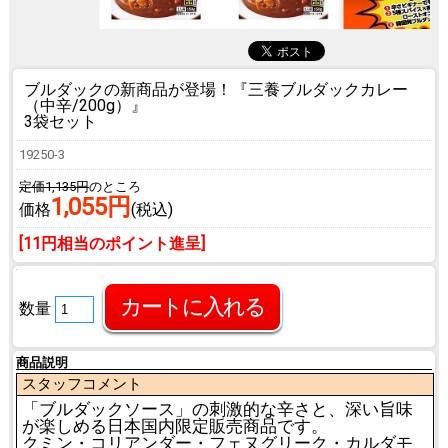
ブルダックの新商品が登場！
『三養ブルダックカレー
（中辛/200g）』
3袋セット
19250-3
定価1,135円
のところ
1,055円
価格
(税込)
[11円相当のポイント進呈]
数量
商品説明
スタッフコメント
「ブルダックソース」の刺激的な辛さと、深い旨味
が楽しめる日本国内限定販売商品です。
クミン・コリアンダー・フェヌグリーク・カルダモ