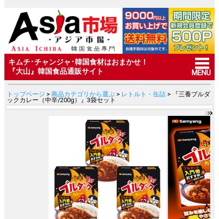
キムチ･チャンジャ･韓国食材はおまかせ！
『大山』韓国食品通販サイト
MENU
トップページ
>
商品カテゴリから選ぶ
>
レトルト・缶詰
> 『三養ブルダ
ックカレー（中辛/200g）』3袋セット