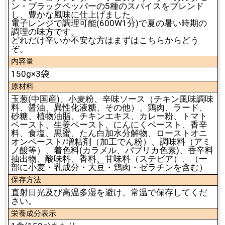
ン・ブラックペッパーの5種のスパイスをブレンド
し、豊かな風味に仕上げました。
電子レンジで調理可能(600W1分)で夏の暑い時期の
調理の味方です。
どれだけ辛いか不安な方はまずはこちらからどう
ぞ。
内容量
150g×3袋
原材料
玉葱(中国産)、小麦粉、辛味ソース（チキン風味調味
料、醤油、異性化液糖、その他）、鶏肉、ラード、
砂糖、植物油脂、チキンエキス、カレー粉、トマト
ペースト、生姜ペースト、にんにくペースト、香辛
料、食塩、黒蜜、たん白加水分解物、ローストオニ
オンペースト/増粘剤（加工でん粉）、調味料（アミ
ノ酸等）、着色料(カラメル、パプリカ色素)、香辛料
抽出物、酸味料、香料、甘味料（ステビア）、（一
部に小麦・乳成分・大豆・鶏肉・ゼラチンを含む）
保存方法
直射日光及び高温多湿を避け、常温で保存してくだ
さい。
栄養成分表示