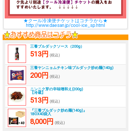
★クール冷凍便チケットはコチラから★
http://www.daesan.jp/cool-ice_sp.html
三養ブルダックソース（200g）
513円
(税込)
三養ヤンニョムチキン味ブルダック炒め麺(140g)
200円
(税込)
ニンニク芽の辛味噌和え(200g)
【冷蔵】
513円
(税込)
『三養ブルダック炒め麺(140g)』
1BOX40袋入
8,000円
(税込)