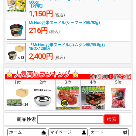
500g）
【冷蔵】
1,150円
(税込)
Mr.Hooお米ヌードル(シーフード味/92g)
216円
(税込)
『Mr.Hooお米ヌードル(コムタン味/93.5g)』
1BOX12個入
2,400円
(税込)
1位
2位
3位
4位
5位
商品検索
ホーム
マイページ
カート