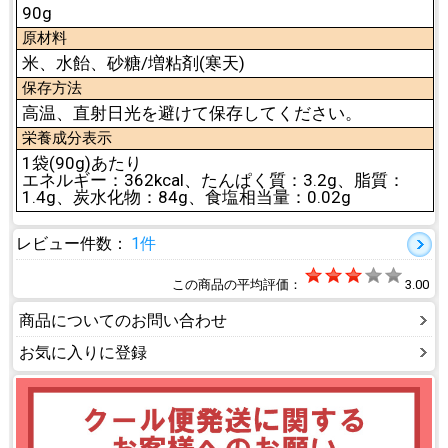
90g
原材料
米、水飴、砂糖/増粘剤(寒天)
保存方法
高温、直射日光を避けて保存してください。
栄養成分表示
1袋(90g)あたり
エネルギー：362kcal、たんぱく質：3.2g、脂質：
1.4g、炭水化物：84g、食塩相当量：0.02g
レビュー件数：
1件
この商品の平均評価：
3.00
商品についてのお問い合わせ
お気に入りに登録