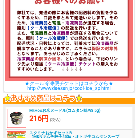
★クール冷凍便チケットはコチラから★
http://www.daesan.jp/cool-ice_sp.html
Mr.Hooお米ヌードル(コムタン味/93.5g)
216円
(税込)
スタミナおかずセットB
（M&Nキムチ餃子450g・オトギ牛コムタンスープ