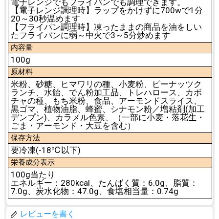
電子レンジでもフライパンでも調理できます。
【電子レンジ調理時】ラップをかけずに700wで1分
20～30秒温めます
【フライパン調理時】凍ったままの商品を油をしい
たフライパンに弱～中火で3～5分炒めます
内容量
100g
原材料
米粉、砂糖、ヒマワリの種、小麦粉、ピーナッツク
ランチ、水飴、でん粉加工品、トレハロース、カボ
チャの種、もち米粉、食品、アーモンドスライス、
黒ゴマ、植物油脂、蜂蜜、シナモン粉／増粘剤(加工
デンプン)、カラメル色素、（一部に小麦・落花生・
ごま・アーモンド・大豆を含む）
保存方法
要冷凍(-18℃以下)
栄養成分表示
100g当たり
エネルギー：280kcal、たんばく質：6.0g、脂質：
7.0g、炭水化物：47.0g、食塩相当量：0.74g
レビューを書く