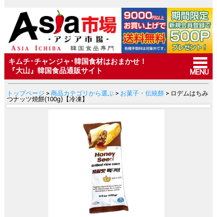
キムチ･チャンジャ･韓国食材はおまかせ！
『大山』韓国食品通販サイト
MENU
トップページ
>
商品カテゴリから選ぶ
>
お菓子・伝統餅
> ロデムはちみ
つナッツ焼餅(100g)【冷凍】