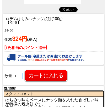
ロデムはちみつナッツ焼餅(100g)
【冷凍】
24460
324円
価格
(税込)
[3円相当のポイント進呈]
数量
商品説明
スタッフコメント
はちみつ味をベースにナッツ類を入れた香ばしい味
が特徴の焼き餅です。