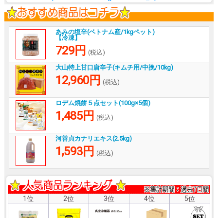
あみの塩辛(ベトナム産/1kgペット)
【冷凍】
729円
(税込)
大山特上甘口唐辛子(キムチ用/中挽/10kg)
12,960円
(税込)
ロデム焼餅５点セット(100g×5個)
1,485円
(税込)
河善貞カナリエキス(2.5kg)
1,593円
(税込)
1位
2位
3位
4位
5位