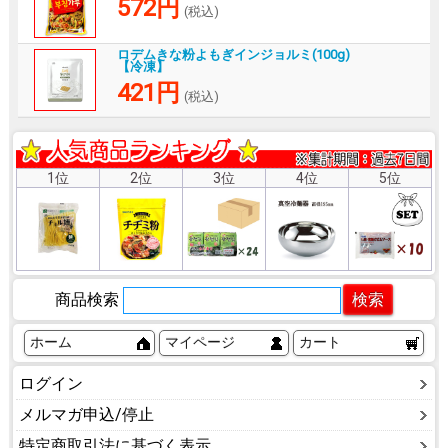
572円
(税込)
ロデムきな粉よもぎインジョルミ(100g)
【冷凍】
421円
(税込)
1位
2位
3位
4位
5位
商品検索
ホーム
マイページ
カート
ログイン
メルマガ申込/停止
特定商取引法に基づく表示