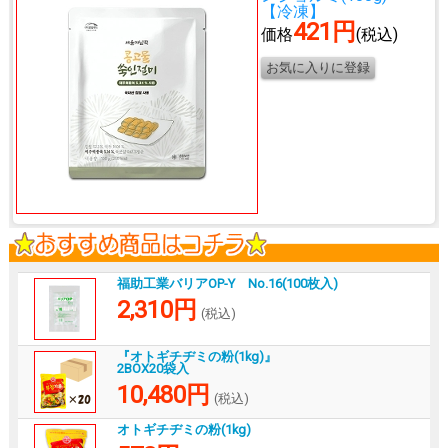
【冷凍】
421円
価格
(税込)
福助工業バリアOP-Y No.16(100枚入)
2,310円
(税込)
『オトギチヂミの粉(1kg)』
2BOX20袋入
10,480円
(税込)
オトギチヂミの粉(1kg)