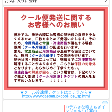
お気に入りに登録
★クール冷凍便チケットはコチラから★
http://www.daesan.jp/cool-ice_sp.html
ロデムきな粉よもぎイ
ンジョルミ(100g)