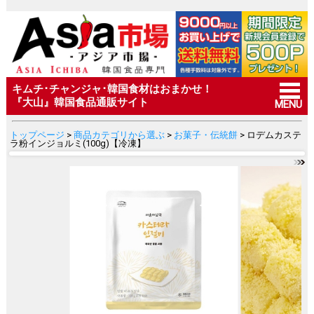
キムチ･チャンジャ･韓国食材はおまかせ！
『大山』韓国食品通販サイト
MENU
トップページ
>
商品カテゴリから選ぶ
>
お菓子・伝統餅
> ロデムカステ
ラ粉インジョルミ(100g)【冷凍】