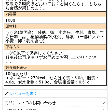
常温で２時間ほどおいておくと固くならず、もちも
ち食感が楽しめます。
内容量
100g
原材料
もち米(韓国産)、砂糖、卵、小麦粉、牛乳、食塩、で
ん粉加工品、植物油脂/乳化剤、酵素、(一部に大豆・
小麦・卵・乳を含む)
保存方法
-18℃以下で保存してください。
解凍後は再冷凍せずお早めにお召し上がりくださ
い。
栄養成分表示
100gあたり
エネルギー：270kcal、たんぱく質：6.0g、脂質：
4.6g、炭水化物：51.0g、食塩相当量：0.51g
レビューを書く
商品についてのお問い合わせ