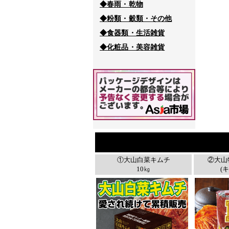
◆春雨・乾物
◆粉類・穀類・その他
◆食器類・生活雑貨
◆化粧品・美容雑貨