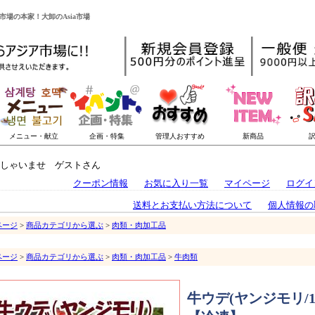
市場の本家！大卸のAsia市場
しゃいませ ゲストさん
クーポン情報
お気に入り一覧
マイページ
ログイ
送料とお支払い方法について
個人情報の
ページ
>
商品カテゴリから選ぶ
>
肉類・肉加工品
ページ
>
商品カテゴリから選ぶ
>
肉類・肉加工品
>
牛肉類
牛ウデ(ヤンジモリ/1k