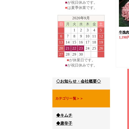
■
が祝日休みです。
■
は夏季休業です。
2026年9月
日
月
火
水
木
金
土
1
2
3
4
5
牛挽肉(
6
7
8
9
10
11
12
1,190
13
14
15
16
17
18
19
20
21
22
23
24
25
26
27
28
29
30
■
が休業日です。
■
が祝日休みです。
◇お知らせ・会社概要◇
カテゴリ一覧＞＞
◆キムチ
◆唐辛子