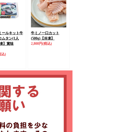
凍ミールキット牛
牛ミノ一口カット
コムタン(1人
(500g)
【冷凍】
凍】
賞味
2,808円
(税込)
税込)