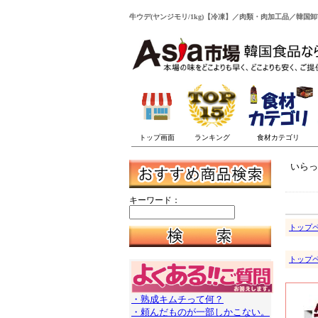
牛ウデ(ヤンジモリ/1kg)【冷凍】／肉類・肉加工品／韓国卸
いらっ
キーワード：
トップ
トップ
・熟成キムチって何？
・頼んだものが一部しかこない。