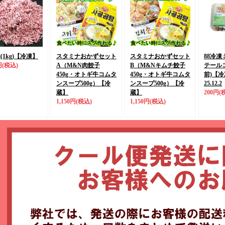
1kg)
【冷凍】
スタミナおかずセット
スタミナおかずセット
88冷
円
(税込)
A
（M&N肉餃子
B
（M&Nキムチ餃子
テール
450g・オトギ牛コムタ
450g・オトギ牛コムタ
前)
【冷
ンスープ500g）
【冷
ンスープ500g）
【冷
25.12.2
蔵】
蔵】
200円
(
1,150円
(税込)
1,150円
(税込)