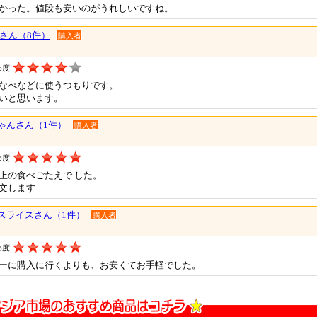
かった。値段も安いのがうれしいですね。
ionさん（8件）
購入者
め度
なべなどに使うつもりです。
いと思います。
ゃんさん（1件）
購入者
め度
上の食べごたえで した。
文します
スライスさん（1件）
購入者
め度
ーに購入に行くよりも、お安くてお手軽でした。