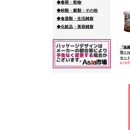
◆春雨・乾物
◆粉類・穀類・その他
◆食器類・生活雑貨
◆化粧品・美容雑貨
『薬膳
羽/1.1
セッ
4,131