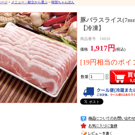
ページ
>
メニュー・献立から選ぶ
>
韓国ちゃんぽん
豚バラスライス(7mm/
【冷凍】
商品番号 16020
1,917円
価格
(税込)
[19円相当のポイ
数量