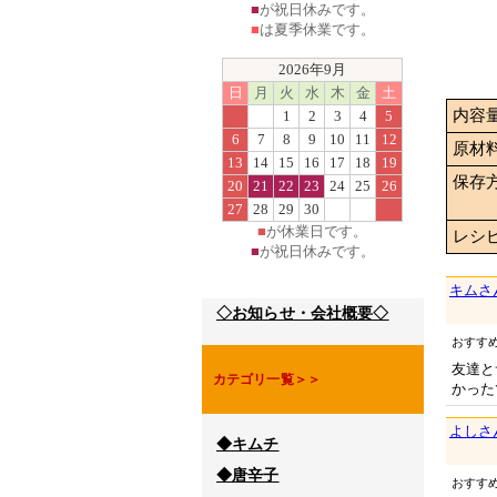
■
が祝日休みです。
■
は夏季休業です。
2026年9月
日
月
火
水
木
金
土
内容
1
2
3
4
5
6
7
8
9
10
11
12
原材
13
14
15
16
17
18
19
保存
20
21
22
23
24
25
26
27
28
29
30
■
が休業日です。
レシ
■
が祝日休みです。
キムさ
◇お知らせ・会社概要◇
おすす
友達と
カテゴリ一覧＞＞
かった
よしさ
◆キムチ
◆唐辛子
おすす