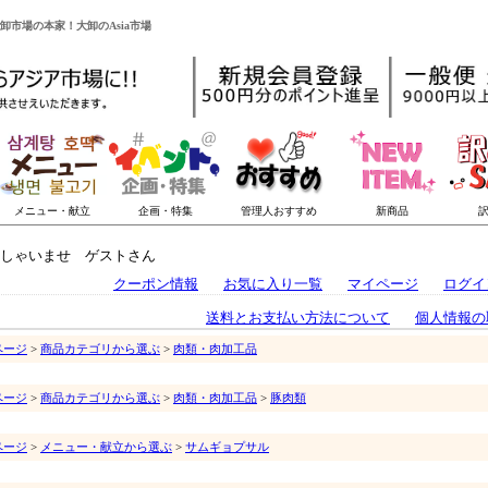
国卸市場の本家！大卸のAsia市場
しゃいませ ゲストさん
クーポン情報
お気に入り一覧
マイページ
ログイ
送料とお支払い方法について
個人情報の
ページ
>
商品カテゴリから選ぶ
>
肉類・肉加工品
ページ
>
商品カテゴリから選ぶ
>
肉類・肉加工品
>
豚肉類
ページ
>
メニュー・献立から選ぶ
>
サムギョプサル