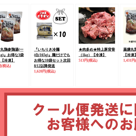
丸鶏参鶏湯(一
『いちりき冷麺
★肉多め★特上豚背骨
薬膳丸鶏
kg)』
お得な3袋
(白/165g)』
麺だけでも
（1kg）
【冷凍】
【冷凍
ト
【冷凍】
お得な10袋セット
次回
513円
(税込)
1,431円
円
(税込)
8/12以降発送
1,620円
(税込)