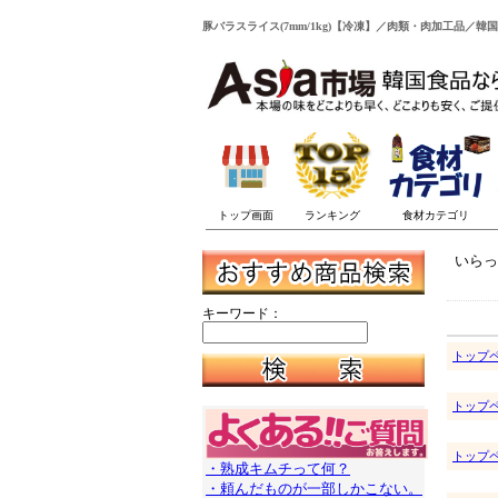
豚バラスライス(7mm/1kg)【冷凍】／肉類・肉加工品／韓
いらっ
キーワード：
トップ
トップ
トップ
・熟成キムチって何？
・頼んだものが一部しかこない。