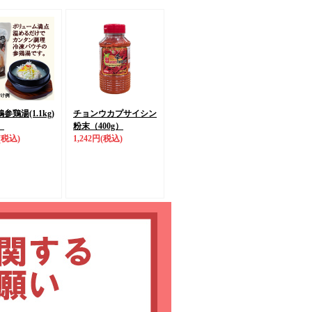
参鶏湯(1.1kg)
チョンウカプサイシン
】
粉末（400g）
(税込)
1,242円
(税込)