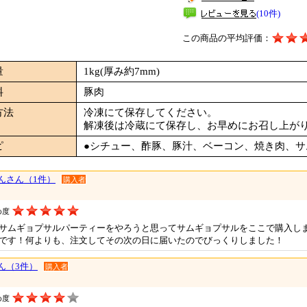
(10件)
この商品の平均評価：
量
1kg(厚み約7mm)
料
豚肉
方法
冷凍にて保存してください。
解凍後は冷蔵にて保存し、お早めにお召し上が
ピ
●シチュー、酢豚、豚汁、ベーコン、焼き肉、サ
んさん（1件）
購入者
め度
サムギョプサルパーティーをやろうと思ってサムギョプサルをここで購入し
です！何よりも、注文してその次の日に届いたのでびっくりしました！
ん（3件）
購入者
め度