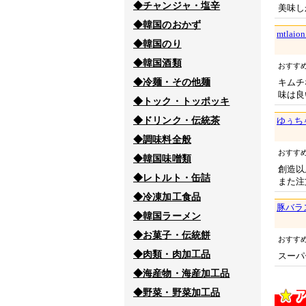
◆チャンジャ・塩辛
美味し
◆韓国のおかず
mtla
◆韓国のり
◆韓国酒類
おすす
◆冷麺・その他麺
キムチ
味は良
◆トック・トッポッキ
◆ドリンク・伝統茶
ゆぅち
◆調味料全般
おすす
◆韓国味噌類
創造以
◆レトルト・缶詰
また注
◆冷凍加工食品
豚バラ
◆韓国ラーメン
◆お菓子・伝統餅
おすす
◆肉類・肉加工品
スーパ
◆海産物・海産加工品
◆野菜・野菜加工品