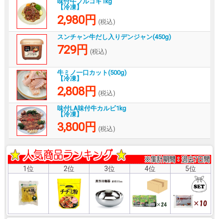
味付牛プルコギ1kg
【冷凍】
2,980円
(税込)
スンチャン牛だし入りデンジャン(450g)
729円
(税込)
牛ミノ一口カット(500g)
【冷凍】
2,808円
(税込)
味付LA味付牛カルビ1kg
【冷凍】
3,800円
(税込)
1位
2位
3位
4位
5位