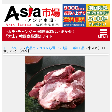
キムチ･チャンジャ･韓国食材はおまかせ！
『大山』韓国食品通販サイト
MENU
トップページ
>
商品カテゴリから選ぶ
>
肉類・肉加工品
> 牛スネ(アロン
サテ/1kg)【冷凍】