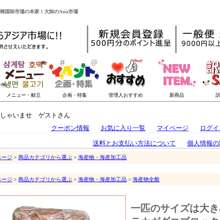
韓国卸市場の本家！大卸のAsia市場
しゃいませ ゲストさん
クーポン情報
お気に入り一覧
マイページ
ログイ
送料とお支払い方法について
個人情報の
ページ
>
商品カテゴリから選ぶ
>
海産物・海産加工品
ページ
>
商品カテゴリから選ぶ
>
海産物・海産加工品
>
海産物全般
一匹のサイズは大き