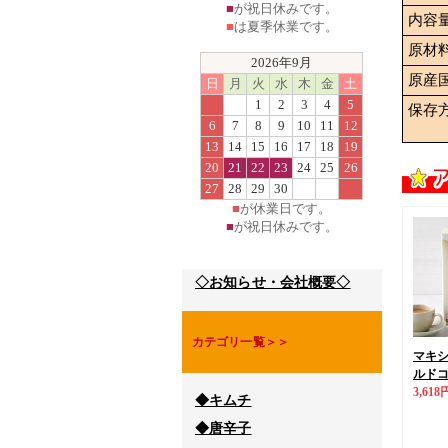
■
が祝日休みです。
内容
■
は夏季休業です。
原材
2026年9月
原産
日
月
火
水
木
金
土
1
2
3
4
5
保存
6
7
8
9
10
11
12
13
14
15
16
17
18
19
20
21
22
23
24
25
26
27
28
29
30
■
が休業日です。
■
が祝日休みです。
◇お知らせ・会社概要◇
カテゴリ一覧＞＞
マキ
ルドコ
3,618
◆キムチ
◆唐辛子