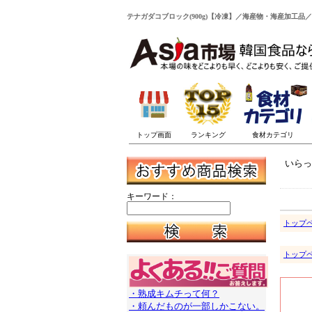
テナガダコブロック(900g)【冷凍】／海産物・海産加工品／
いらっ
キーワード：
トップ
トップ
・熟成キムチって何？
・頼んだものが一部しかこない。