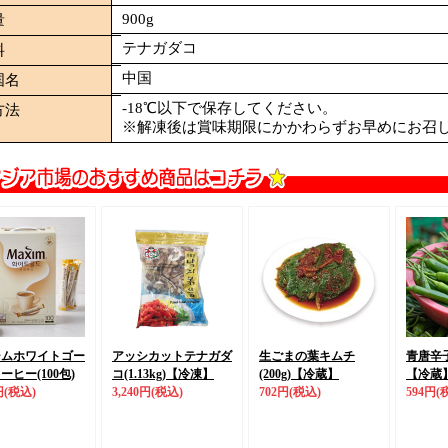
900g
量
テナガダコ
料
中国
国名
-18℃以下で保存してください。
方法
※解凍後は賞味期限にかかわらずお早めにお召
シムホワイトゴー
アッシカットテナガダ
生ごまの葉キムチ
青唐辛子
ーヒー(100包)
コ(1.13kg)
【冷凍】
(200g)
【冷蔵】
【冷蔵
円
(税込)
3,240円
(税込)
702円
(税込)
594円
(