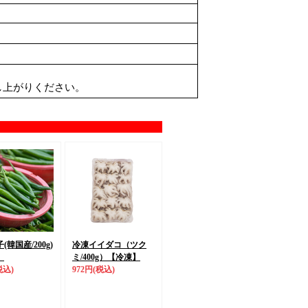
し上がりください。
(韓国産/200g)
冷凍イイダコ（ツク
】
ミ/400g）
【冷凍】
税込)
972円
(税込)