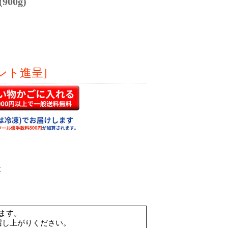
00g)
ント進呈]
ます。
召し上がりください。