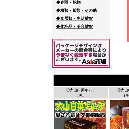
◆春雨・乾物
◆粉類・穀類・その他
◆食器類・生活雑貨
◆化粧品・美容雑貨