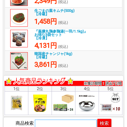
2,349円
(税込)
生ごまの葉キムチ(500g)
【冷蔵】
1,458円
(税込)
『薬膳丸鶏参鶏湯(一羽/1.1kg)』
お得な3袋セット
【冷凍】
4,131円
(税込)
韓国産チャンジャ(1kg)
【冷蔵】
3,861円
(税込)
1位
2位
3位
4位
5位
商品検索