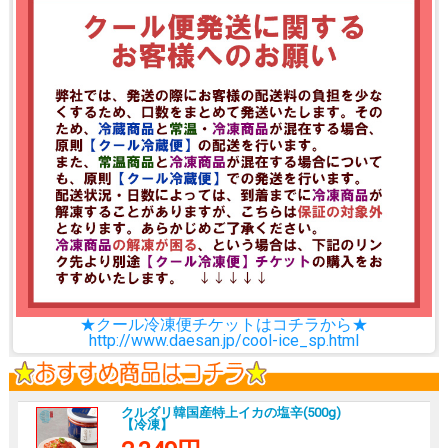
★クール冷凍便チケットはコチラから★
http://www.daesan.jp/cool-ice_sp.html
クルダリ韓国産特上イカの塩辛(500g)
【冷凍】