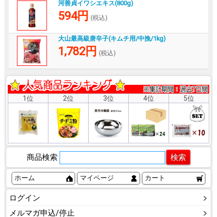
河善貞イワシエキス(800g)
594円
(税込)
大山最高級唐辛子(キムチ用/中挽/1kg)
1,782円
(税込)
1位
2位
3位
4位
5位
商品検索
ホーム
マイページ
カート
ログイン
メルマガ申込/停止