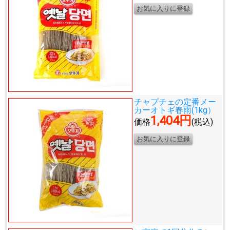
チャプチェの定番メー
カー
オトギ春雨(1kg）
1,404円
価格
(税込)