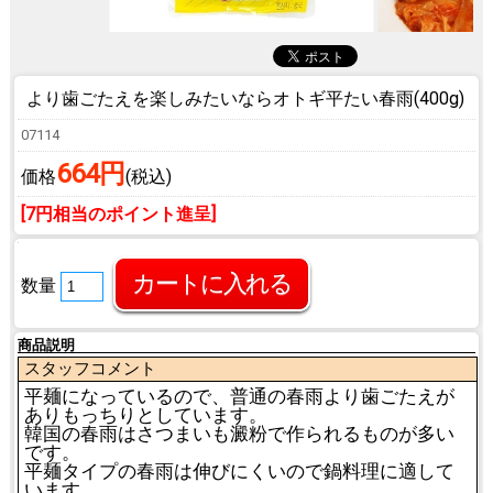
より歯ごたえを楽しみたいなら
オトギ平たい春雨(400g)
07114
664円
価格
(税込)
[7円相当のポイント進呈]
数量
商品説明
スタッフコメント
平麺になっているので、普通の春雨より歯ごたえが
ありもっちりとしています。
韓国の春雨はさつまいも澱粉で作られるものが多い
です。
平麺タイプの春雨は伸びにくいので鍋料理に適して
います。