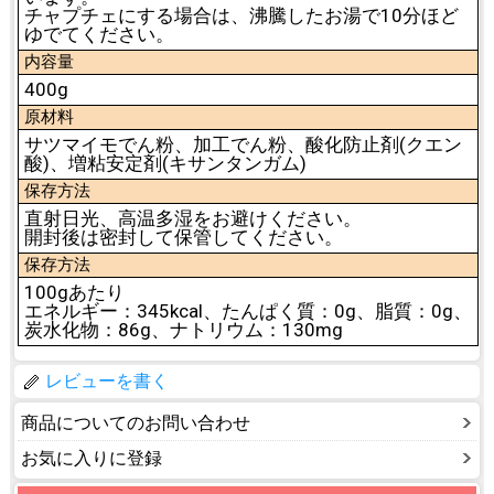
チャプチェにする場合は、沸騰したお湯で10分ほど
ゆでてください。
内容量
400g
原材料
サツマイモでん粉、加工でん粉、酸化防止剤(クエン
酸)、増粘安定剤(キサンタンガム)
保存方法
直射日光、高温多湿をお避けください。
開封後は密封して保管してください。
保存方法
100gあたり
エネルギー：345kcal、たんぱく質：0g、脂質：0g、
炭水化物：86g、ナトリウム：130mg
レビューを書く
商品についてのお問い合わせ
お気に入りに登録