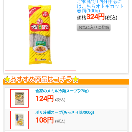
ご家庭で1回分作るに
はこちら
オトギカット
春雨(100g)
324円
価格
(税込)
金家のメミル冷麺スープ(270g)
124円
(税込)
ボリ冷麺スープ(あっさり味/300g)
108円
(税込)