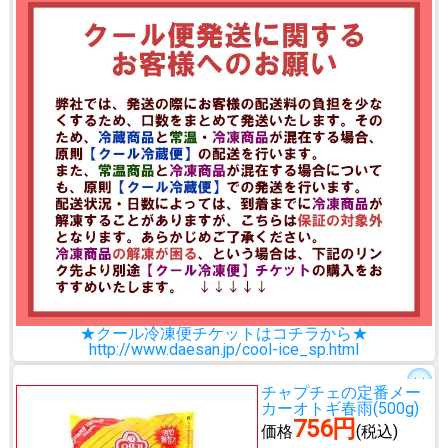
★クール冷凍便チケットはコチラから★
http://www.daesan.jp/cool-ice_sp.html
チャプチェの定番メー
カー
オトギ春雨(500g)
756円
価格
(税込)