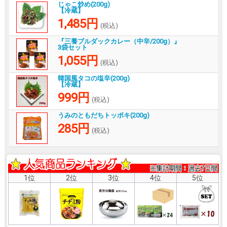
じゃこ炒め(200g)
【冷蔵】
1,485円
(税込)
『三養ブルダックカレー（中辛/200g）』
3袋セット
1,055円
(税込)
韓国風タコの塩辛(200g)
【冷蔵】
999円
(税込)
うみのともだちトッポキ(200g)
285円
(税込)
1位
2位
3位
4位
5位