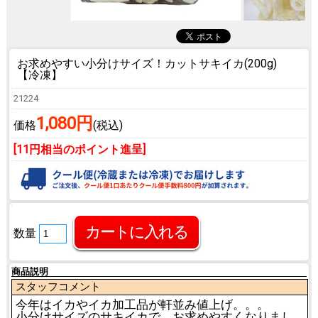
お求めやすい小分けサイズ！
カットサキイカ(200g)
【冷凍】
21224
1,080円
価格
(税込)
[11円相当のポイント進呈]
数量
商品説明
スタッフコメント
今年はイカやイカ加工品が軒並み値上げ。。。
小分けサイズのサキイカで、お求めやすくなりまし