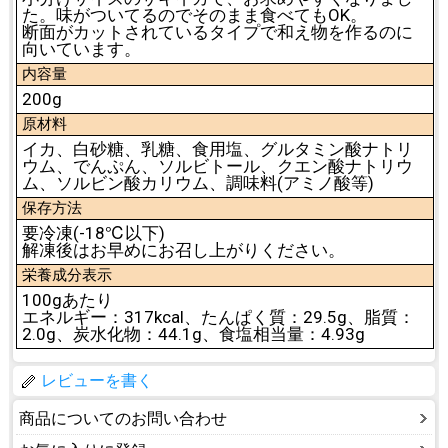
た。味がついてるのでそのまま食べてもOK。
断面がカットされているタイプで和え物を作るのに
向いています。
内容量
200g
原材料
イカ、白砂糖、乳糖、食用塩、グルタミン酸ナトリ
ウム、でんぷん、ソルビトール、クエン酸ナトリウ
ム、ソルビン酸カリウム、調味料(アミノ酸等)
保存方法
要冷凍(-18℃以下)
解凍後はお早めにお召し上がりください。
栄養成分表示
100gあたり
エネルギー：317kcal、たんぱく質：29.5g、脂質：
2.0g、炭水化物：44.1g、食塩相当量：4.93g
レビューを書く
商品についてのお問い合わせ