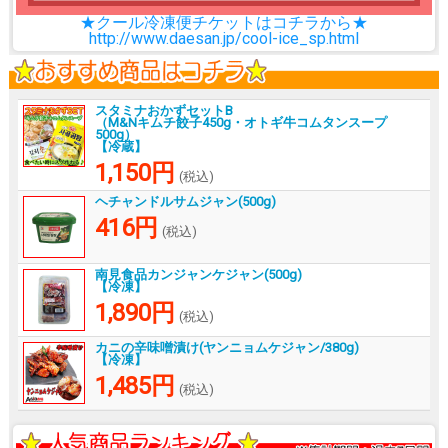
★クール冷凍便チケットはコチラから★
http://www.daesan.jp/cool-ice_sp.html
スタミナおかずセットB
（M&Nキムチ餃子450g・オトギ牛コムタンスープ
500g）
【冷蔵】
1,150円
(税込)
ヘチャンドルサムジャン(500g)
416円
(税込)
南見食品カンジャンケジャン(500g)
【冷凍】
1,890円
(税込)
カニの辛味噌漬け(ヤンニョムケジャン/380g)
【冷凍】
1,485円
(税込)