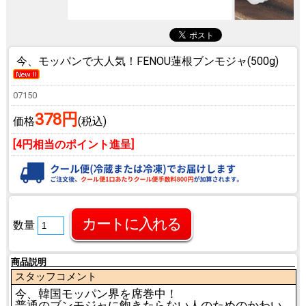
今、モッパンで大人気！
FENOU蓮根ブンモジャ(500g)
07150
378円
価格
(税込)
[4円相当のポイント進呈]
数量
商品説明
スタッフコメント
今、韓国モッパン界を席巻中！
普通のブンモジャに飽きたらない人のためのかわい