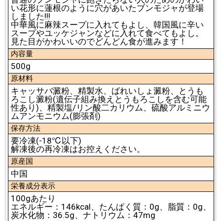
い花形に蓮根のように穴があいたブンモジャが登場
しました!!!
中華風に麻辣スープに入れてもよし、韓国風に辛い
スープやユッケジャンなどに入れて食べてもよし。
見た目がかわいいのでどんどん食が進みます！
内容量
500g
原材料
キャッサバ澱粉、精製水、ばれいしょ澱粉、とうも
ろこし澱粉(遺伝子組み換えとうもろこしを含む可能
性あり)、精製塩/リン酸二カリウム、硫酸アルミニウ
ムアンモニウム(膨張剤)
保存方法
要冷凍(-18℃以下)
解凍後の再冷凍はお控えください。
原産国
中国
栄養成分表示
100gあたり
エネルギー：146kcal、たんぱく質：0g、脂質：0g、
炭水化物：36.5g、ナトリウム：47mg