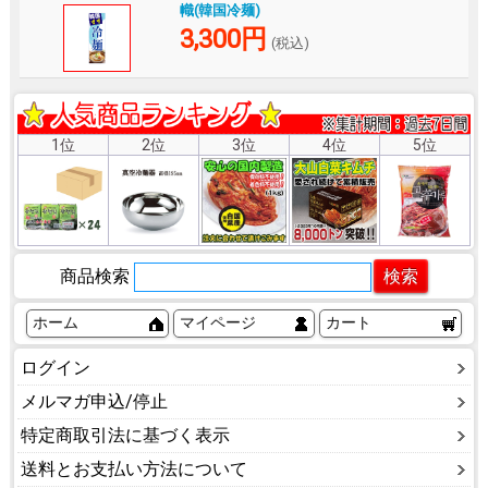
幟(韓国冷麺)
3,300円
(税込)
1位
2位
3位
4位
5位
商品検索
ホーム
マイページ
カート
ログイン
メルマガ申込/停止
特定商取引法に基づく表示
送料とお支払い方法について