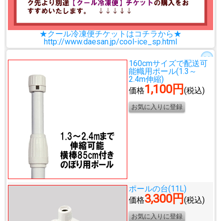
★クール冷凍便チケットはコチラから★
http://www.daesan.jp/cool-ice_sp.html
160cmサイズで配送可
能
幟用ポール(1.3～
2.4m伸縮)
1,100円
価格
(税込)
ポールの台(11L)
3,300円
価格
(税込)