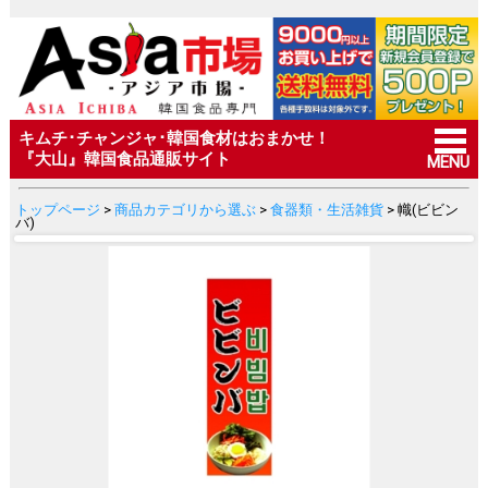
キムチ･チャンジャ･韓国食材はおまかせ！
『大山』韓国食品通販サイト
MENU
トップページ
>
商品カテゴリから選ぶ
>
食器類・生活雑貨
> 幟(ビビン
バ)