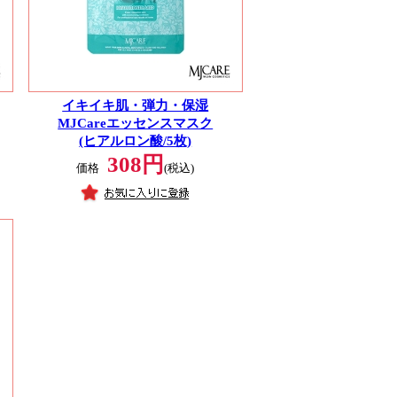
イキイキ肌・弾力・保湿
MJCareエッセンスマスク
(ヒアルロン酸/5枚)
308円
価格
(税込)