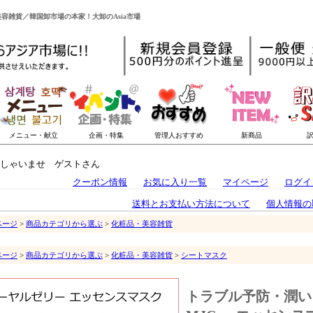
・美容雑貨／韓国卸市場の本家！大卸のAsia市場
しゃいませ ゲストさん
クーポン情報
お気に入り一覧
マイページ
ログイ
送料とお支払い方法について
個人情報の
ページ
>
商品カテゴリから選ぶ
>
化粧品・美容雑貨
ページ
>
商品カテゴリから選ぶ
>
化粧品・美容雑貨
>
シートマスク
トラブル予防・潤い