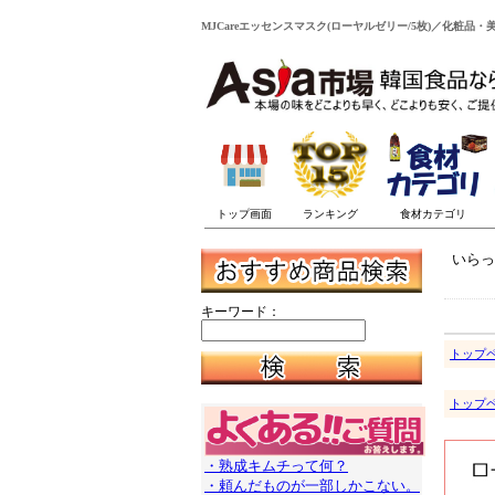
MJCareエッセンスマスク(ローヤルゼリー/5枚)／化粧品
いらっ
キーワード：
トップ
トップ
・熟成キムチって何？
・頼んだものが一部しかこない。