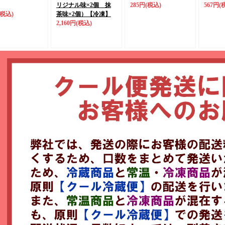
リジナル味×2個 抹
285円
(税込)
567円
(
(税込)
茶味×2個）
【冷凍】
2,160円
(税込)