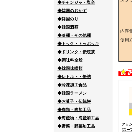
◆チャンジャ・塩辛
◆韓国のおかず
◆韓国のり
◆韓国酒類
内容
◆冷麺・その他麺
使用
◆トック・トッポッキ
◆ドリンク・伝統茶
◆調味料全般
◆韓国味噌類
◆レトルト・缶詰
◆冷凍加工食品
◆韓国ラーメン
◆お菓子・伝統餅
◆肉類・肉加工品
◆海産物・海産加工品
アッ
◆野菜・野菜加工品
(スープ