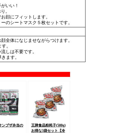
手がいい！
ぷり。
でお顔にフィットします。
リーのシートマスク５枚セットです。
お顔全体になじませながらつけます。
ます。
い流しは不要です。
導きます。
サンブザ弁当の
王牌食品粉耗子(500g)
お得な3袋セット【冷