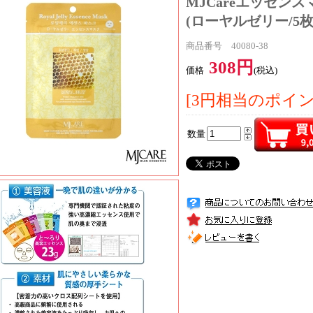
MJCareエッセンス
(ローヤルゼリー/5枚
商品番号 40080-38
308円
価格
(税込)
[3円相当のポイ
数量