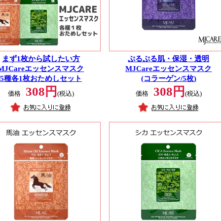
まず1枚から試したい方
ぷるぷる肌・保湿・透明
MJCareエッセンスマスク
MJCareエッセンスマスク
5種各1枚おためしセット
(コラーゲン/5枚)
308円
308円
価格
(税込)
価格
(税込)