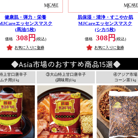
健康肌・弾力・栄養
肌保湿・清浄・すこやか肌
MJCareエッセンスマスク
MJCareエッセンスマスク
(馬油/5枚)
(シカ/5枚)
308円
308円
価格
(税込)
価格
(税込)