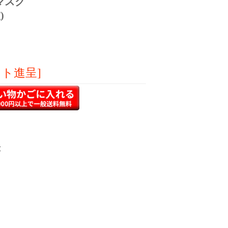
マスク
)
ント進呈]