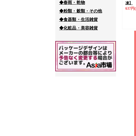
◆春雨・乾物
凍】
637円
◆粉類・穀類・その他
◆食器類・生活雑貨
◆化粧品・美容雑貨