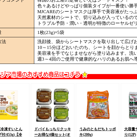
色々あるけどやっぱり個装タイプが一番使い勝
MJCAREのシートマスクは厚手で美容液がたっ
天然素材のシートで、切り込みが入っているの
トラブル予防・潤い・透明が特徴のローヤルゼ
量
1枚(23g)×5袋
方法
洗顔後、袋からシートマスクを取り出して広げ
10～15分ほどおいたのち、シートを顔からとり
美容液を手でなじませながら塗り込みます。洗
週3～4回のご使用で健康的なハリのあるお肌へ
シ冷凍すいとん
ドバイもっちりクッキ
うみのともだちトッポ
大容量
付/453g)
【冷
ーお得な4個セット
(オ
キ(200g)
り(12P)