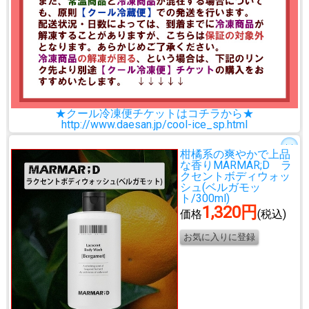
★クール冷凍便チケットはコチラから★
http://www.daesan.jp/cool-ice_sp.html
柑橘系の爽やかで上品
な香り
MARMAR;D ラ
クセントボディウォッ
シュ(ベルガモッ
ト/300ml)
1,320円
価格
(税込)