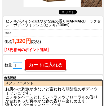
ヒノキがメインの爽やかな森の香り
MARMAR;D ラクセ
ントボディウォッシュ(ヒノキ/300ml)
40651
1,320円
価格
(税込)
[13円相当のポイント進呈]
数量
商品説明
スタッフコメント
お肌への刺激が少ないと言われる弱酸性のボディウ
ォッシュです。
ヒノキをベースとしてシトラスやフローラルの香り
が合わさった爽やかな森の香りを楽しめます。
液体タイプのボディソープです。