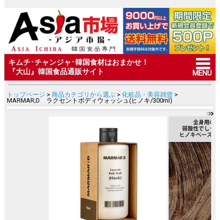
キムチ･チャンジャ･韓国食材はおまかせ！
『大山』韓国食品通販サイト
MENU
トップページ
>
商品カテゴリから選ぶ
>
化粧品・美容雑貨
>
MARMAR;D ラクセントボディウォッシュ(ヒノキ/300ml)