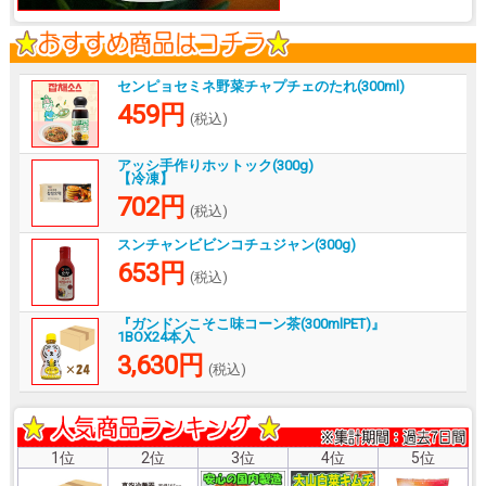
センピョセミネ野菜チャプチェのたれ(300ml)
459円
(税込)
アッシ手作りホットック(300g)
【冷凍】
702円
(税込)
スンチャンビビンコチュジャン(300g)
653円
(税込)
『ガンドンこそこ味コーン茶(300mlPET)』
1BOX24本入
3,630円
(税込)
1位
2位
3位
4位
5位