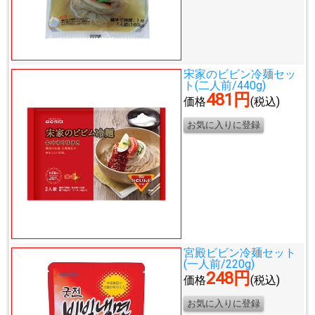
宋家のビビン冷麺セッ
ト(二人前/440g)
481円
価格
(税込)
宮殿ビビン冷麺セット
(一人前/220g)
248円
価格
(税込)