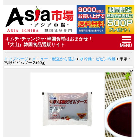
キムチ･チャンジャ･韓国食材はおまかせ！
『大山』韓国食品通販サイト
MENU
トップページ
>
メニュー・献立から選ぶ
>
水冷麺・ビビン冷麺
> 宋家・
宮殿ビビムソース(60g)