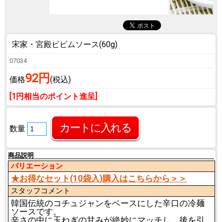
宋家・宮殿ビビムソース(60g)
07034
92円
価格
(税込)
[1円相当のポイント進呈]
数量
商品説明
バリエーション
★お得なセット(10袋入)購入はこちらから＞＞
スタッフコメント
韓国伝統のコチュジャンをベースにした辛口の冷麺
ソースです。
辛さの中に玉ねぎの甘みが絶妙にマッチし、後を引