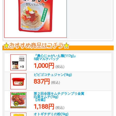
『農心じゃがいも麺(117g)』
5袋マルチパック
1,000円
(税込)
ビビゴコチュジャン(1kg)
837円
(税込)
第２回全国キムチグランプリ金賞
白菜キムチ(1kg)
【冷蔵】
1,188円
(税込)
オトギチヂミの粉(1kg)