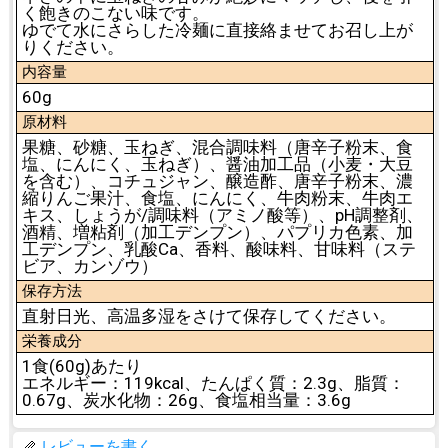
く飽きのこない味です。
ゆでて水にさらした冷麺に直接絡ませてお召し上が
りください。
内容量
60g
原材料
果糖、砂糖、玉ねぎ、混合調味料（唐辛子粉末、食
塩、にんにく、玉ねぎ）、醤油加工品（小麦・大豆
を含む）、コチュジャン、醸造酢、唐辛子粉末、濃
縮りんご果汁、食塩、にんにく、牛肉粉末、牛肉エ
キス、しょうが/調味料（アミノ酸等）、pH調整剤、
酒精、増粘剤（加工デンプン）、パプリカ色素、加
工デンプン、乳酸Ca、香料、酸味料、甘味料（ステ
ビア、カンゾウ）
保存方法
直射日光、高温多湿をさけて保存してください。
栄養成分
1食(60g)あたり
エネルギー：119kcal、たんぱく質：2.3g、脂質：
0.67g、炭水化物：26g、食塩相当量：3.6g
レビューを書く