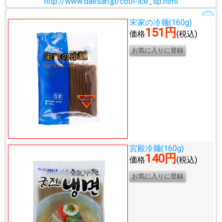
http://www.daesan.jp/cool-ice_sp.html
宋家の冷麺(160g)
151円
価格
(税込)
宮殿冷麺(160g)
140円
価格
(税込)