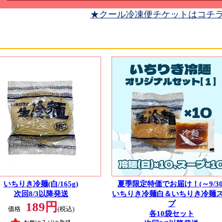
★クール冷凍便チケットはコチ
いちりき冷麺(白/165g)
夏季限定特価でお届け！(～9/30
次回8/3以降発送
いちりき冷麺白＆いちりき冷麺
プ
189円
価格
(税込)
各10袋セット