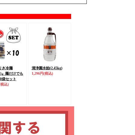
りき冷麺
清浄園水飴(2.45kg)
g)』
麺だけでも
1,296円
(税込)
10袋セット
(税込)