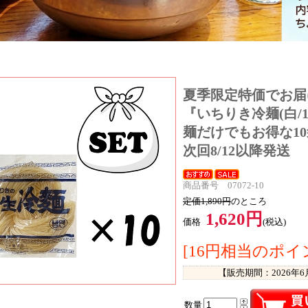
夏季限定特価でお届け！
『いちりき冷麺(白/16
麺だけでもお得な1
次回8/12以降発送
商品番号 07072-10
定価1,890円
のところ
1,620円
価格
(税込)
[16円相当のポイ
【販売期間：
2026年
数量