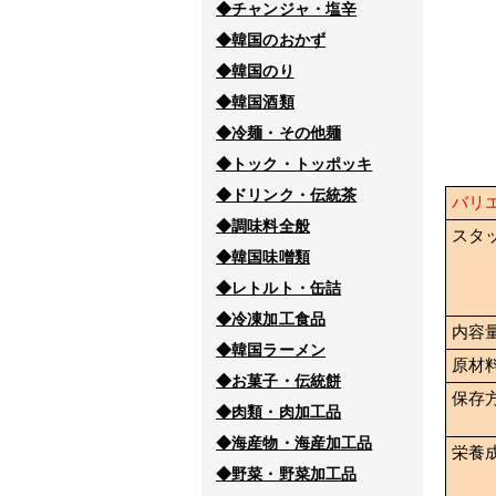
◆チャンジャ・塩辛
◆韓国のおかず
◆韓国のり
◆韓国酒類
◆冷麺・その他麺
◆トック・トッポッキ
◆ドリンク・伝統茶
バリ
◆調味料全般
スタ
◆韓国味噌類
◆レトルト・缶詰
◆冷凍加工食品
内容
◆韓国ラーメン
原材
◆お菓子・伝統餅
保存
◆肉類・肉加工品
◆海産物・海産加工品
栄養
◆野菜・野菜加工品