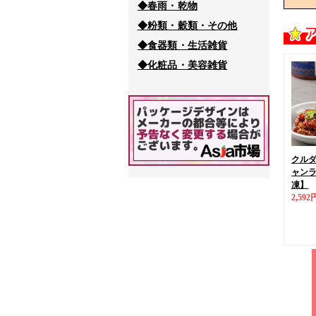
◆春雨・乾物
◆粉類・穀類・その他
◆食器類・生活雑貨
◆化粧品・美容雑貨
クル
ャンラン
凍】
2,592