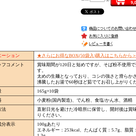
エーション
★さらにお得なBOX(50袋入)購入はこちらから
ッフコメント
賞味期間が120日と短めですが、そば粉不使用
す。
太めの生麺となっており、コシの強さと滑らか
沸騰したお湯で60秒ほど茹でてお召し上がりく
量
165g×10袋
料
小麦粉(国内製造)、でん粉、食塩/かん水、酒精
方法
直射日光を避けた冷暗所に保管し、開封後は賞
りください。
成分表示
100gあたり
エネルギー：253kcal、たんぱく質：5.7g、脂質
1.3g