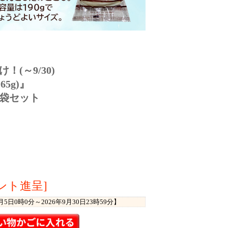
(～9/30)
5g)』
0袋セット
ント進呈]
6月5日0時0分
～
2026年9月30日23時59分
】