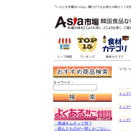
『いちりき冷麺(白/165g)』麺だけでもお得な10袋セット
いらっ
キーワード：
トップ
トップ
トップ
・熟成キムチって何？
・頼んだものが一部しかこない。