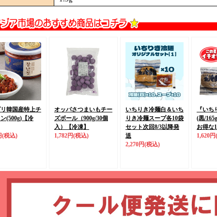
ダリ韓国産特上チ
オッパさつまいもチー
いちりき冷麺白＆いち
『いち
(500g)
【冷
ズボール（900g/30個
りき冷麺スープ
各10袋
(黒/165
入）
【冷凍】
セット
次回8/3以降発
お得な
円
(税込)
1,782円
(税込)
送
1,620円
2,270円
(税込)