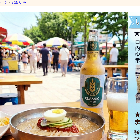
ページ
>
訳ありSALE