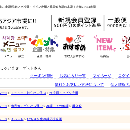
次回8/12以降発送／水冷麺・ビビン冷麺／韓国卸市場の本家！大卸のAsia市場
しゃいませ ゲストさん
クーポン情報
お気に入り一覧
マイページ
ログイ
送料とお支払い方法について
個人情報の
ページ
>
メニュー・献立から選ぶ
>
水冷麺・ビビン冷麺
ページ
>
商品カテゴリから選ぶ
>
冷麺・その他麺
>
麺全般
ページ
>
イベント
>
いちりき生冷麺応援企画