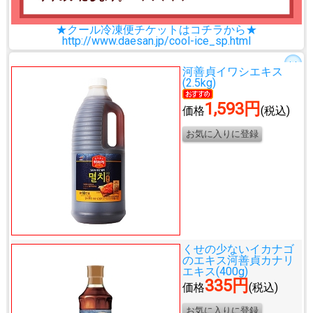
★クール冷凍便チケットはコチラから★
http://www.daesan.jp/cool-ice_sp.html
河善貞イワシエキス
(2.5kg)
1,593円
価格
(税込)
くせの少ないイカナゴ
のエキス
河善貞カナリ
エキス(400g)
335円
価格
(税込)