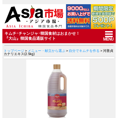
キムチ･チャンジャ･韓国食材はおまかせ！
『大山』韓国食品通販サイト
MENU
トップページ
>
メニュー・献立から選ぶ
>
自分でキムチを作る
> 河善貞
カナリエキス(2.5kg)