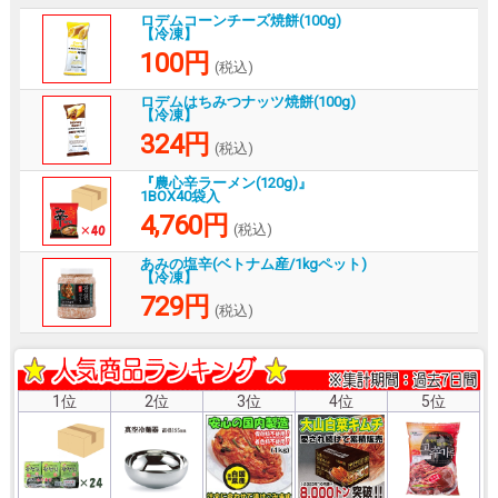
ロデムコーンチーズ焼餅(100g)
【冷凍】
100円
(税込)
ロデムはちみつナッツ焼餅(100g)
【冷凍】
324円
(税込)
『農心辛ラーメン(120g)』
1BOX40袋入
4,760円
(税込)
あみの塩辛(ベトナム産/1kgペット)
【冷凍】
729円
(税込)
1位
2位
3位
4位
5位