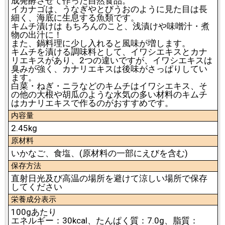
成発酵させて作った自然食品。
イカナゴは、うなぎやとびうおのように見た目は長
細く、海底に生息する魚類です。
キムチ漬けは もちろんのこと、浅漬けや味噌汁・煮
物の出汁に！
また、鍋料理に少し入れると風味が増します。
キムチを漬ける調味料として、イワシエキスとカナ
リエキスがあり、2つの違いですが、イワシエキスは
臭みが強く、カナリエキスは後味がさっぱりしてい
ます。
白菜・ねぎ・ニラなどのキムチはイワシエキス、そ
の他の大根や胡瓜のような水気の多い材料のキムチ
はカナリエキスで作るのがおすすめです。
内容量
2.45kg
原材料
いかなご、食塩、(原材料の一部にえびを含む)
保存方法
直射日光及び高温の場所を避けて涼しい場所で保存
してください
栄養成分表示
100gあたり
エネルギー：30kcal、たんぱく質：7.0g、脂質：