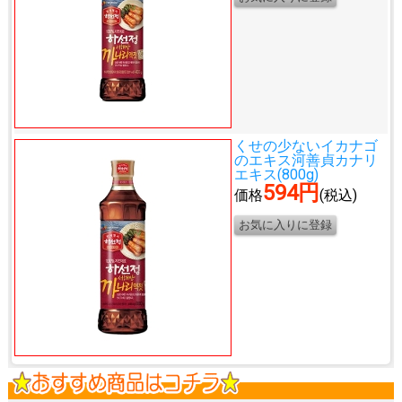
くせの少ないイカナゴ
のエキス
河善貞カナリ
エキス(800g)
594円
価格
(税込)