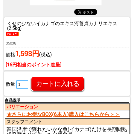
くせの少ないイカナゴのエキス
河善貞カナリエキス
(2.5kg)
05038
1,593円
価格
(税込)
[16円相当のポイント進呈]
数量
商品説明
バリエーション
★さらにお得なBOX(6本入)購入はこちらから＞＞
スタッフコメント
韓国沿岸で獲れたいかな魚(イカナゴ)だけを長期間熟