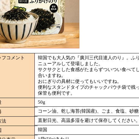
ッフコメント
韓国でも大人気の『廣川三代目達人のり』。ふり
ニューアルして登場しました。
サクサクとした食感がたまらずついつい食べて
合いますね。
おにぎりの具材に使ってもいいですね。
便利なスタンドタイプのチャックパウチ袋で残
保管も便利です。
50g
量
コーン油、乾し海苔(韓国産)、ごま、食塩、砂糖
料
直射日光、高温多湿を避けて保存してください
方法
韓国
国
1袋(50g)あたり