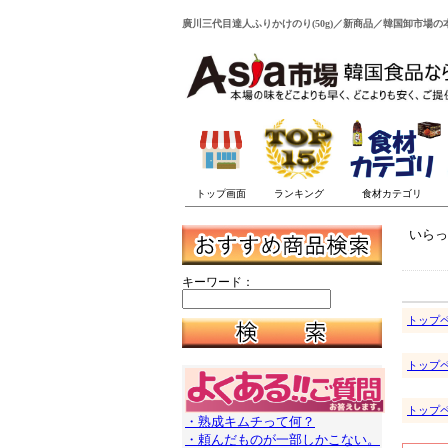
廣川三代目達人ふりかけのり(50g)／新商品／韓国卸市場の本
いらっ
キーワード：
トップ
トップ
トップ
・熟成キムチって何？
・頼んだものが一部しかこない。