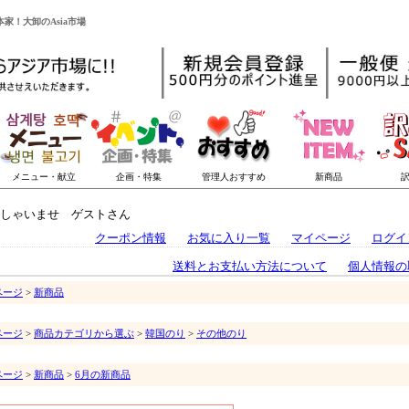
家！大卸のAsia市場
しゃいませ ゲストさん
クーポン情報
お気に入り一覧
マイページ
ログイ
送料とお支払い方法について
個人情報の
ページ
>
新商品
ページ
>
商品カテゴリから選ぶ
>
韓国のり
>
その他のり
ページ
>
新商品
>
6月の新商品