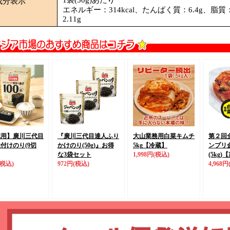
成分表示
エネルギー：314kcal、たんぱく質：6.4g、脂質
2.11g
徳用】廣川三代目
『廣川三代目達人ふり
大山業務用白菜キムチ
第２回
付けのり(9切
かけのり(50g)』
お得
5kg
【冷蔵】
ンプリ
な3袋セット
1,998円
(税込)
(5kg)
【
(税込)
972円
(税込)
4,968円