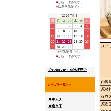
■
が祝日休みです。
■
は夏季休業です。
2026年9月
日
月
火
水
木
金
土
1
2
3
4
5
6
7
8
9
10
11
12
13
14
15
16
17
18
19
20
21
22
23
24
25
26
スタ
27
28
29
30
■
が休業日です。
■
が祝日休みです。
◇お知らせ・会社概要◇
内容
カテゴリ一覧＞＞
原材
保存
◆キムチ
原産
◆唐辛子