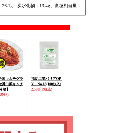
：26.1g、炭水化物：13.4g、食塩相当量：
全国キムチグラ
福助工業バリアOP-
金賞
白菜キムチ
Y No.18(100枚入)
冷蔵】
2,530円
(税込)
(税込)