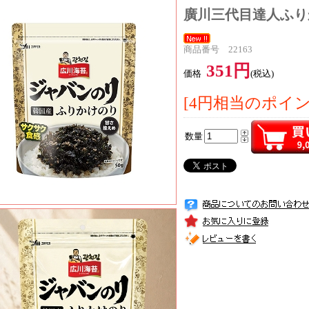
廣川三代目達人ふりか
商品番号 22163
351円
価格
(税込)
[4円相当のポイ
数量