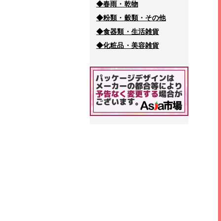
◆春雨・乾物
◆粉類・穀類・その他
◆食器類・生活雑貨
◆化粧品・美容雑貨