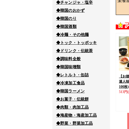
栄養
◆チャンジャ・塩辛
◆韓国のおかず
◆韓国のり
◆韓国酒類
◆冷麺・その他麺
◆トック・トッポッキ
◆ドリンク・伝統茶
◆調味料全般
◆韓国味噌類
◆レトルト・缶詰
【お
達人味
◆冷凍加工食品
100枚)
◆韓国ラーメン
513円
◆お菓子・伝統餅
◆肉類・肉加工品
◆海産物・海産加工品
◆野菜・野菜加工品