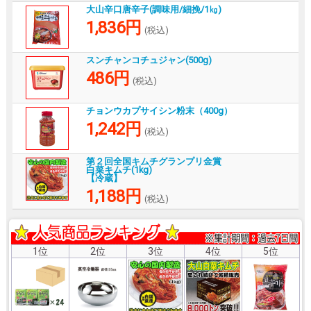
大山辛口唐辛子(調味用/細挽/1㎏)
1,836円
(税込)
スンチャンコチュジャン(500g)
486円
(税込)
チョンウカプサイシン粉末（400g）
1,242円
(税込)
第２回全国キムチグランプリ金賞
白菜キムチ(1kg)
【冷蔵】
1,188円
(税込)
1位
2位
3位
4位
5位