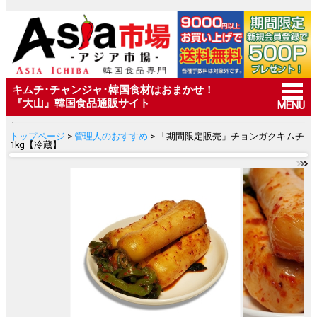
キムチ･チャンジャ･韓国食材はおまかせ！
『大山』韓国食品通販サイト
MENU
トップページ
>
管理人のおすすめ
> 「期間限定販売」チョンガクキムチ
1kg【冷蔵】